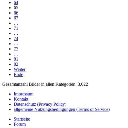
64
65
66
67
…
71
…
74
…
77
…
81
82
Weiter
Ende
Gesamtanzahl Bilder in allen Kategorien: 3.022
Impressum
Kontakt
Datenschutz (Privacy Policy)
allgemeine Nutzungsbedingungen (Terms of Service)
Startseite
Forum