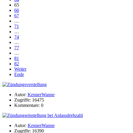
65
66
67
…
71
…
74
…
77
…
81
82
Weiter
Ende
Autor:
KennerWanne
Zugriffe: 16475
Kommentare: 0
Autor:
KennerWanne
Zugriffe: 16390