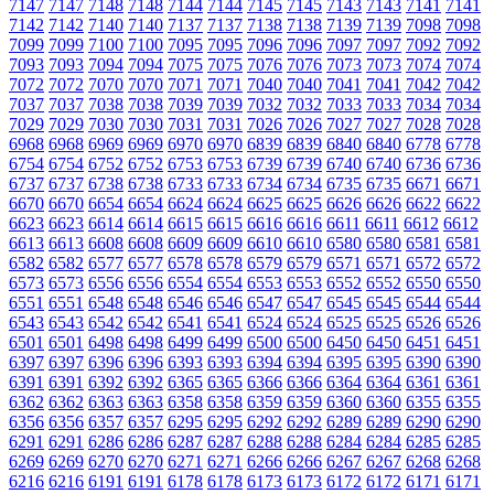
7147
7147
7148
7148
7144
7144
7145
7145
7143
7143
7141
7141
7142
7142
7140
7140
7137
7137
7138
7138
7139
7139
7098
7098
7099
7099
7100
7100
7095
7095
7096
7096
7097
7097
7092
7092
7093
7093
7094
7094
7075
7075
7076
7076
7073
7073
7074
7074
7072
7072
7070
7070
7071
7071
7040
7040
7041
7041
7042
7042
7037
7037
7038
7038
7039
7039
7032
7032
7033
7033
7034
7034
7029
7029
7030
7030
7031
7031
7026
7026
7027
7027
7028
7028
6968
6968
6969
6969
6970
6970
6839
6839
6840
6840
6778
6778
6754
6754
6752
6752
6753
6753
6739
6739
6740
6740
6736
6736
6737
6737
6738
6738
6733
6733
6734
6734
6735
6735
6671
6671
6670
6670
6654
6654
6624
6624
6625
6625
6626
6626
6622
6622
6623
6623
6614
6614
6615
6615
6616
6616
6611
6611
6612
6612
6613
6613
6608
6608
6609
6609
6610
6610
6580
6580
6581
6581
6582
6582
6577
6577
6578
6578
6579
6579
6571
6571
6572
6572
6573
6573
6556
6556
6554
6554
6553
6553
6552
6552
6550
6550
6551
6551
6548
6548
6546
6546
6547
6547
6545
6545
6544
6544
6543
6543
6542
6542
6541
6541
6524
6524
6525
6525
6526
6526
6501
6501
6498
6498
6499
6499
6500
6500
6450
6450
6451
6451
6397
6397
6396
6396
6393
6393
6394
6394
6395
6395
6390
6390
6391
6391
6392
6392
6365
6365
6366
6366
6364
6364
6361
6361
6362
6362
6363
6363
6358
6358
6359
6359
6360
6360
6355
6355
6356
6356
6357
6357
6295
6295
6292
6292
6289
6289
6290
6290
6291
6291
6286
6286
6287
6287
6288
6288
6284
6284
6285
6285
6269
6269
6270
6270
6271
6271
6266
6266
6267
6267
6268
6268
6216
6216
6191
6191
6178
6178
6173
6173
6172
6172
6171
6171