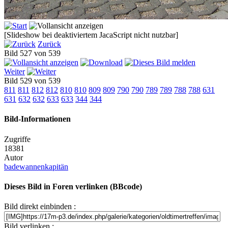
[Slideshow bei deaktiviertem JacaScript nicht nutzbar]
Zurück
Bild 527 von 539
Weiter
Bild 529 von 539
811
811
812
812
810
810
809
809
790
790
789
789
788
788
631
631
632
632
633
633
344
344
Bild-Informationen
Zugriffe
18381
Autor
badewannenkapitän
Dieses Bild in Foren verlinken (BBcode)
Bild direkt einbinden :
Bild verlinken :