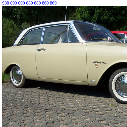
938
890
890
889
889
869
869