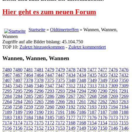
Hier geht es zum neuen Forum
Startseite
»
Oldtimertreffen
» Wannen, Wannen,
Wannen
Zugriffe auf alle Bilder bislang: 45.104.750
TOP 10:
Zuletzt hinzugekommen
-
Zuletzt kommentiert
Wannen, Wannen, Wannen
7480
7480
7481
7481
7479
7479
7478
7478
7477
7477
7476
7476
7467
7467
7464
7464
7447
7447
7434
7434
7435
7435
7432
7432
7407
7407
7378
7378
7375
7375
7348
7348
7349
7349
7350
7350
7345
7345
7346
7346
7347
7347
7312
7312
7313
7313
7309
7309
7295
7295
7296
7296
7293
7293
7294
7294
7290
7290
7291
7291
7284
7284
7285
7285
7286
7286
7267
7267
7268
7268
7269
7269
7264
7264
7265
7265
7266
7266
7261
7261
7262
7262
7263
7263
7258
7258
7259
7259
7260
7260
7192
7192
7193
7193
7194
7194
7189
7189
7190
7190
7191
7191
7186
7186
7187
7187
7188
7188
7183
7183
7184
7184
7185
7185
7177
7177
7176
7176
7173
7173
7174
7174
7175
7175
7172
7172
7168
7168
7154
7154
7155
7155
7156
7156
7152
7152
7153
7153
7149
7149
7150
7150
7146
7146