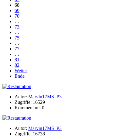
68
69
70
…
73
…
75
…
77
…
81
82
Weiter
Ende
Autor:
Marvin17MS_P3
Zugriffe: 16529
Kommentare: 0
Autor:
Marvin17MS_P3
Zugriffe: 16738