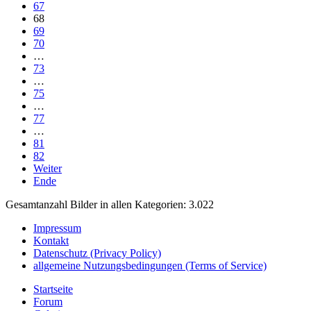
67
68
69
70
…
73
…
75
…
77
…
81
82
Weiter
Ende
Gesamtanzahl Bilder in allen Kategorien: 3.022
Impressum
Kontakt
Datenschutz (Privacy Policy)
allgemeine Nutzungsbedingungen (Terms of Service)
Startseite
Forum