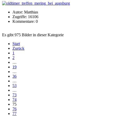
Autor: Matthias
Zugriffe: 16106
Kommentare: 0
Es gibt 975 Bilder in dieser Kategorie
Start
Zurück
1
2
…
19
…
36
…
53
…
73
74
75
76
77