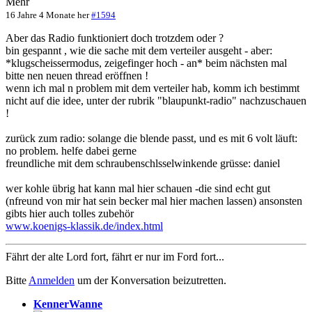
Mehr
16 Jahre 4 Monate her
#1594
Aber das Radio funktioniert doch trotzdem oder ?
bin gespannt , wie die sache mit dem verteiler ausgeht - aber:
*klugscheissermodus, zeigefinger hoch - an* beim nächsten mal
bitte nen neuen thread eröffnen !
wenn ich mal n problem mit dem verteiler hab, komm ich bestimmt
nicht auf die idee, unter der rubrik "blaupunkt-radio" nachzuschauen
!
zurück zum radio: solange die blende passt, und es mit 6 volt läuft:
no problem. helfe dabei gerne
freundliche mit dem schraubenschlsselwinkende grüsse: daniel
wer kohle übrig hat kann mal hier schauen -die sind echt gut
(nfreund von mir hat sein becker mal hier machen lassen) ansonsten
gibts hier auch tolles zubehör
www.koenigs-klassik.de/index.html
Fährt der alte Lord fort, fährt er nur im Ford fort...
Bitte
Anmelden
um der Konversation beizutretten.
KennerWanne