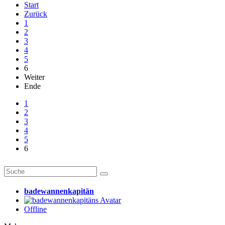
Start
Zurück
1
2
3
4
5
6
Weiter
Ende
1
2
3
4
5
6
badewannenkapitän
Offline