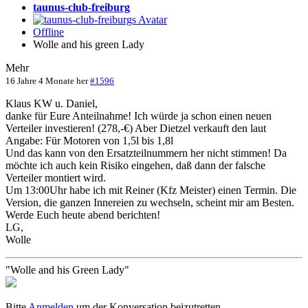
taunus-club-freiburg
Offline
Wolle and his green Lady
Mehr
16 Jahre 4 Monate her
#1596
Klaus KW u. Daniel,
danke für Eure Anteilnahme! Ich würde ja schon einen neuen
Verteiler investieren! (278,-€) Aber Dietzel verkauft den laut
Angabe: Für Motoren von 1,5l bis 1,8l
Und das kann von den Ersatzteilnummern her nicht stimmen! Da
möchte ich auch kein Risiko eingehen, daß dann der falsche
Verteiler montiert wird.
Um 13:00Uhr habe ich mit Reiner (Kfz Meister) einen Termin. Die
Version, die ganzen Innereien zu wechseln, scheint mir am Besten.
Werde Euch heute abend berichten!
LG,
Wolle
"Wolle and his Green Lady"
Bitte
Anmelden
um der Konversation beizutretten.