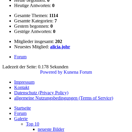
Heute begonnen:
0
Heutige Antworten:
0
Gesamte Themen:
1114
Gesamte Kategorien:
7
Gestern begonnen:
0
Gestrige Antworten:
0
Mitglieder insgesamt:
202
Neuestes Mitglied:
alicia.johr
Forum
Ladezeit der Seite: 0.178 Sekunden
Powered by
Kunena Forum
Impressum
Kontakt
Datenschutz (Privacy Policy)
allgemeine Nutzungsbedingungen (Terms of Service)
Startseite
Forum
Galerie
Top 10
neueste Bilder