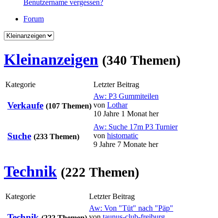
Benutzername vergessen?
Forum
Kleinanzeigen
(340 Themen)
Kategorie
Letzter Beitrag
Aw: P3 Gummiteilen
Verkaufe
von
Lothar
(107 Themen)
10 Jahre 1 Monat her
Aw: Suche 17m P3 Turnier
Suche
von
histomatic
(233 Themen)
9 Jahre 7 Monate her
Technik
(222 Themen)
Kategorie
Letzter Beitrag
Aw: Von "Tüt" nach "Päp"
Technik
von
taunus-club-freiburg
(222 Themen)