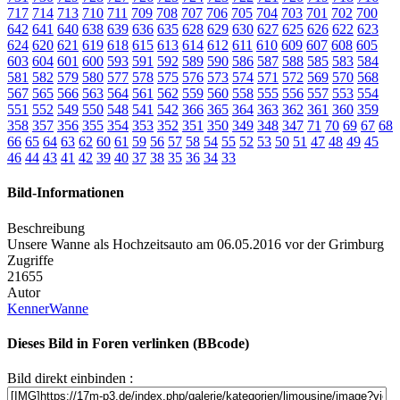
717
714
713
710
711
709
708
707
706
705
704
703
701
702
700
642
641
640
638
639
636
635
628
629
630
627
625
626
622
623
624
620
621
619
618
615
613
614
612
611
610
609
607
608
605
603
604
601
600
593
591
592
589
590
586
587
588
585
583
584
581
582
579
580
577
578
575
576
573
574
571
572
569
570
568
567
565
566
563
564
561
562
559
560
558
555
556
557
553
554
551
552
549
550
548
541
542
366
365
364
363
362
361
360
359
358
357
356
355
354
353
352
351
350
349
348
347
71
70
69
67
68
66
65
64
63
62
60
61
59
56
57
58
54
55
52
53
50
51
47
48
49
45
46
44
43
41
42
39
40
37
38
35
36
34
33
Bild-Informationen
Beschreibung
Unsere Wanne als Hochzeitsauto am 06.05.2016 vor der Grimburg
Zugriffe
21655
Autor
KennerWanne
Dieses Bild in Foren verlinken (BBcode)
Bild direkt einbinden :