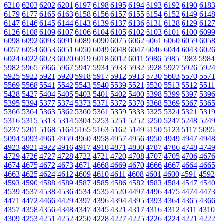
6210
6203
6202
6201
6197
6198
6195
6194
6193
6192
6190
6183
6179
6177
6165
6163
6158
6156
6157
6155
6154
6152
6149
6148
6147
6146
6145
6144
6143
6139
6137
6136
6131
6128
6129
6127
6126
6108
6109
6107
6106
6104
6105
6102
6103
6101
6100
6099
6098
6092
6093
6091
6089
6090
6075
6062
6061
6060
6059
6058
6057
6054
6053
6051
6050
6049
6048
6047
6046
6044
6043
6026
6024
6022
6023
6020
6019
6018
6012
6011
5986
5985
5983
5984
5982
5965
5966
5967
5947
5934
5933
5932
5928
5927
5926
5924
5925
5922
5921
5920
5918
5917
5912
5913
5730
5603
5570
5571
5569
5568
5541
5542
5543
5540
5539
5521
5520
5513
5512
5511
5428
5427
5404
5405
5403
5401
5402
5400
5398
5399
5397
5396
5395
5394
5377
5374
5373
5371
5372
5370
5368
5369
5367
5365
5366
5364
5363
5362
5360
5361
5359
5333
5325
5324
5321
5319
5316
5315
5313
5314
5304
5253
5251
5252
5250
5247
5248
5249
5237
5201
5168
5164
5165
5163
5162
5149
5150
5123
5117
5095
5094
5093
4961
4959
4960
4958
4957
4956
4950
4949
4947
4948
4923
4921
4922
4916
4917
4918
4871
4830
4787
4786
4748
4749
4729
4726
4727
4728
4722
4721
4720
4708
4707
4705
4706
4676
4674
4675
4672
4673
4671
4668
4669
4670
4666
4667
4664
4665
4663
4625
4624
4612
4609
4610
4611
4608
4601
4600
4591
4592
4593
4590
4588
4589
4587
4585
4586
4582
4583
4584
4547
4540
4539
4537
4538
4536
4534
4535
4520
4497
4496
4475
4474
4473
4471
4472
4466
4429
4397
4396
4394
4395
4393
4364
4365
4366
4357
4358
4356
4348
4347
4345
4321
4317
4316
4312
4311
4310
4309
4253
4251
4252
4250
4228
4227
4225
4226
4224
4221
4222