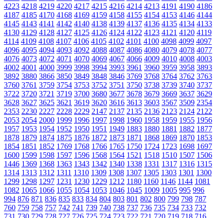
4223
4218
4219
4220
4217
4215
4216
4214
4213
4191
4190
4186
4187
4185
4170
4168
4169
4159
4158
4155
4154
4153
4146
4144
4145
4143
4141
4142
4140
4138
4139
4137
4136
4135
4134
4133
4130
4129
4128
4127
4125
4126
4124
4122
4123
4121
4120
4119
4114
4109
4108
4107
4106
4105
4102
4101
4100
4098
4099
4097
4096
4095
4094
4093
4092
4088
4087
4086
4080
4079
4078
4077
4076
4073
4072
4071
4070
4069
4067
4066
4009
4010
4008
4003
4002
4001
4000
3999
3998
3994
3993
3961
3960
3959
3958
3893
3892
3880
3866
3850
3849
3848
3846
3769
3768
3764
3762
3763
3760
3761
3759
3754
3753
3752
3751
3750
3738
3739
3740
3737
3722
3720
3721
3719
3700
3680
3677
3678
3679
3669
3637
3629
3628
3627
3625
3621
3619
3620
3616
3613
3603
3567
3509
2354
2353
2230
2227
2228
2229
2147
2137
2135
2136
2123
2124
2122
2053
2054
2000
1999
1996
1997
1998
1960
1958
1959
1955
1956
1957
1953
1954
1952
1950
1951
1949
1883
1880
1881
1882
1877
1878
1879
1874
1875
1876
1872
1873
1871
1868
1869
1870
1853
1854
1851
1852
1769
1768
1766
1765
1750
1724
1723
1698
1697
1600
1599
1598
1597
1596
1568
1564
1521
1518
1510
1507
1506
1446
1369
1368
1363
1343
1342
1340
1338
1331
1317
1316
1315
1314
1313
1312
1311
1310
1309
1308
1307
1305
1303
1301
1300
1299
1298
1297
1231
1230
1229
1212
1180
1160
1146
1144
1081
1082
1065
1066
1055
1054
1053
1046
1045
1009
1005
995
996
994
876
871
836
835
833
834
804
803
801
802
800
799
798
787
760
759
758
757
742
741
739
740
738
737
736
735
734
733
732
731
730
729
728
727
726
725
724
723
722
721
720
719
718
716