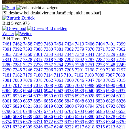
[Slideshow bei deaktiviertem JacaScript nicht nutzbar]
Zurück
Bild 5 von 975
Weiter
Bild 7 von 975
7461
7462
7458
7459
7460
7454
7424
7419
7406
7404
7401
7399
7391
7392
7393
7388
7380
7381
7382
7379
7370
7371
7367
7362
7363
7359
7360
7361
7353
7343
7344
7340
7341
7342
7329
7330
7331
7327
7328
7317
7318
7298
7297
7292
7287
7282
7283
7279
7280
7281
7277
7278
7257
7254
7255
7256
7251
7253
7248
7249
7250
7245
7246
7247
7206
7207
7205
7201
7198
7199
7200
7197
7181
7182
7179
7180
7114
7115
7101
7102
7103
7089
7087
7088
7081
7080
7079
7078
7062
7061
7060
7046
7047
7048
7025
7015
7016
7017
7014
7013
7008
7005
7006
7007
6988
6989
6990
6961
6962
6963
6944
6941
6942
6943
6938
6939
6940
6935
6936
6937
6932
6933
6934
6929
6930
6931
6926
6927
6928
6923
6924
6911
6901
6880
6857
6854
6855
6856
6847
6848
6831
6830
6829
6826
6827
6828
6821
6818
6819
6820
6800
6793
6794
6791
6792
6789
6790
6751
6748
6747
6745
6741
6707
6703
6694
6685
6652
6653
6640
6638
6639
6635
6636
6637
6506
6505
6380
6377
6378
6379
6374
6375
6376
6371
6372
6373
6370
6369
6367
6333
6334
6330
6331
6332
6309
6246
6247
6248
6222
6217
6218
6215
6213
6211