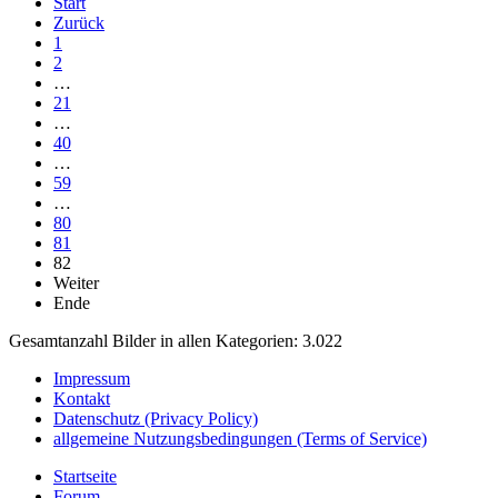
Start
Zurück
1
2
…
21
…
40
…
59
…
80
81
82
Weiter
Ende
Gesamtanzahl Bilder in allen Kategorien: 3.022
Impressum
Kontakt
Datenschutz (Privacy Policy)
allgemeine Nutzungsbedingungen (Terms of Service)
Startseite
Forum