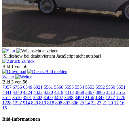
[Slideshow bei deaktiviertem JacaScript nicht nutzbar]
Zurück
Bild 1 von 56
Weiter
Bild 3 von 56
7057
6756
6549
6021
5561
5560
5555
5554
5553
5552
5550
5551
4341
4340
4324
4323
4320
4319
4318
3868
3867
3865
3513
3512
3511
3510
3501
3502
3500
3497
3498
3499
2156
1347
1277
1276
1228
1227
914
820
819
818
808
807
806
25
24
22
23
21
20
17
16
15
Bild-Informationen