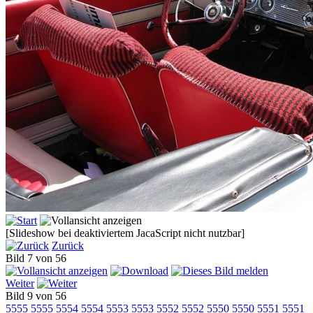
[Slideshow bei deaktiviertem JacaScript nicht nutzbar]
Zurück
Bild 7 von 56
Weiter
Bild 9 von 56
5555
5555
5554
5554
5553
5553
5552
5552
5550
5550
5551
5551