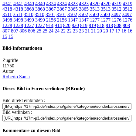
4341
4341
4340
4340
4324
4324
4323
4323
4320
4320
4319
4319
4318
4318
3868
3868
3867
3867
3865
3865
3513
3513
3512
3512
3511
3511
3510
3510
3501
3501
3502
3502
3500
3500
3497
3497
3498
3498
3499
3499
2156
2156
1347
1347
1277
1277
1276
1276
1228
1228
1227
1227
914
914
820
820
819
819
818
818
808
808
807
807
806
806
25
25
24
24
22
22
23
23
21
21
20
20
17
17
16
16
15
15
Bild-Informationen
Zugriffe
11750
Autor
Roberto Santa
Dieses Bild in Foren verlinken (BBcode)
Bild direkt einbinden :
Bild verlinken :
Kommentare zu diesem Bild