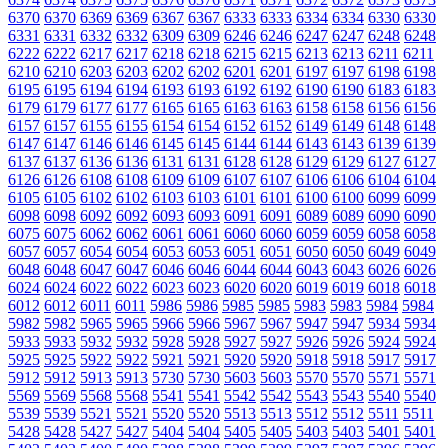
6370
6370
6369
6369
6367
6367
6333
6333
6334
6334
6330
6330
6331
6331
6332
6332
6309
6309
6246
6246
6247
6247
6248
6248
6222
6222
6217
6217
6218
6218
6215
6215
6213
6213
6211
6211
6210
6210
6203
6203
6202
6202
6201
6201
6197
6197
6198
6198
6195
6195
6194
6194
6193
6193
6192
6192
6190
6190
6183
6183
6179
6179
6177
6177
6165
6165
6163
6163
6158
6158
6156
6156
6157
6157
6155
6155
6154
6154
6152
6152
6149
6149
6148
6148
6147
6147
6146
6146
6145
6145
6144
6144
6143
6143
6139
6139
6137
6137
6136
6136
6131
6131
6128
6128
6129
6129
6127
6127
6126
6126
6108
6108
6109
6109
6107
6107
6106
6106
6104
6104
6105
6105
6102
6102
6103
6103
6101
6101
6100
6100
6099
6099
6098
6098
6092
6092
6093
6093
6091
6091
6089
6089
6090
6090
6075
6075
6062
6062
6061
6061
6060
6060
6059
6059
6058
6058
6057
6057
6054
6054
6053
6053
6051
6051
6050
6050
6049
6049
6048
6048
6047
6047
6046
6046
6044
6044
6043
6043
6026
6026
6024
6024
6022
6022
6023
6023
6020
6020
6019
6019
6018
6018
6012
6012
6011
6011
5986
5986
5985
5985
5983
5983
5984
5984
5982
5982
5965
5965
5966
5966
5967
5967
5947
5947
5934
5934
5933
5933
5932
5932
5928
5928
5927
5927
5926
5926
5924
5924
5925
5925
5922
5922
5921
5921
5920
5920
5918
5918
5917
5917
5912
5912
5913
5913
5730
5730
5603
5603
5570
5570
5571
5571
5569
5569
5568
5568
5541
5541
5542
5542
5543
5543
5540
5540
5539
5539
5521
5521
5520
5520
5513
5513
5512
5512
5511
5511
5428
5428
5427
5427
5404
5404
5405
5405
5403
5403
5401
5401