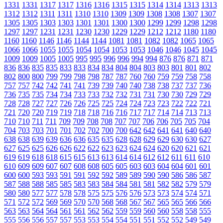
1331
1331
1317
1317
1316
1316
1315
1315
1314
1314
1313
1313
1312
1312
1311
1311
1310
1310
1309
1309
1308
1308
1307
1307
1305
1305
1303
1303
1301
1301
1300
1300
1299
1299
1298
1298
1297
1297
1231
1231
1230
1230
1229
1229
1212
1212
1180
1180
1160
1160
1146
1146
1144
1144
1081
1081
1082
1082
1065
1065
1066
1066
1055
1055
1054
1054
1053
1053
1046
1046
1045
1045
1009
1009
1005
1005
995
995
996
996
994
994
876
876
871
871
836
836
835
835
833
833
834
834
804
804
803
803
801
801
802
802
800
800
799
799
798
798
787
787
760
760
759
759
758
758
757
757
742
742
741
741
739
739
740
740
738
738
737
737
736
736
735
735
734
734
733
733
732
732
731
731
730
730
729
729
728
728
727
727
726
726
725
725
724
724
723
723
722
722
721
721
720
720
719
719
718
718
716
716
717
717
714
714
713
713
710
710
711
711
709
709
708
708
707
707
706
706
705
705
704
704
703
703
701
701
702
702
700
700
642
642
641
641
640
640
638
638
639
639
636
636
635
635
628
628
629
629
630
630
627
627
625
625
626
626
622
622
623
623
624
624
620
620
621
621
619
619
618
618
615
615
613
613
614
614
612
612
611
611
610
610
609
609
607
607
608
608
605
605
603
603
604
604
601
601
600
600
593
593
591
591
592
592
589
589
590
590
586
586
587
587
588
588
585
585
583
583
584
584
581
581
582
582
579
579
580
580
577
577
578
578
575
575
576
576
573
573
574
574
571
571
572
572
569
569
570
570
568
568
567
567
565
565
566
566
563
563
564
564
561
561
562
562
559
559
560
560
558
558
555
555
556
556
557
557
553
553
554
554
551
551
552
552
549
549