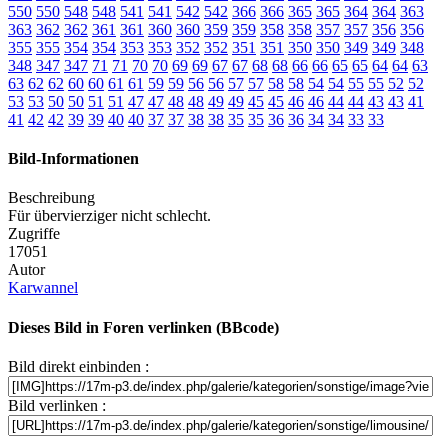
550
550
548
548
541
541
542
542
366
366
365
365
364
364
363
363
362
362
361
361
360
360
359
359
358
358
357
357
356
356
355
355
354
354
353
353
352
352
351
351
350
350
349
349
348
348
347
347
71
71
70
70
69
69
67
67
68
68
66
66
65
65
64
64
63
63
62
62
60
60
61
61
59
59
56
56
57
57
58
58
54
54
55
55
52
52
53
53
50
50
51
51
47
47
48
48
49
49
45
45
46
46
44
44
43
43
41
41
42
42
39
39
40
40
37
37
38
38
35
35
36
36
34
34
33
33
Bild-Informationen
Beschreibung
Für übervierziger nicht schlecht.
Zugriffe
17051
Autor
Karwannel
Dieses Bild in Foren verlinken (BBcode)
Bild direkt einbinden :
Bild verlinken :