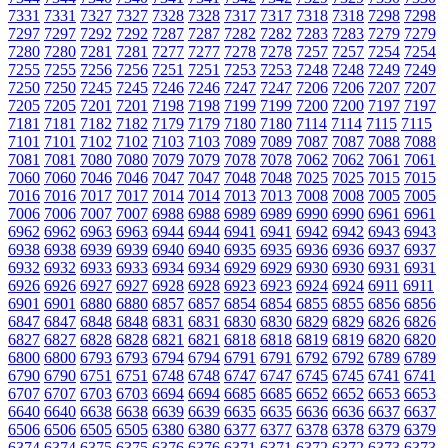
7331
7331
7327
7327
7328
7328
7317
7317
7318
7318
7298
7298
7297
7297
7292
7292
7287
7287
7282
7282
7283
7283
7279
7279
7280
7280
7281
7281
7277
7277
7278
7278
7257
7257
7254
7254
7255
7255
7256
7256
7251
7251
7253
7253
7248
7248
7249
7249
7250
7250
7245
7245
7246
7246
7247
7247
7206
7206
7207
7207
7205
7205
7201
7201
7198
7198
7199
7199
7200
7200
7197
7197
7181
7181
7182
7182
7179
7179
7180
7180
7114
7114
7115
7115
7101
7101
7102
7102
7103
7103
7089
7089
7087
7087
7088
7088
7081
7081
7080
7080
7079
7079
7078
7078
7062
7062
7061
7061
7060
7060
7046
7046
7047
7047
7048
7048
7025
7025
7015
7015
7016
7016
7017
7017
7014
7014
7013
7013
7008
7008
7005
7005
7006
7006
7007
7007
6988
6988
6989
6989
6990
6990
6961
6961
6962
6962
6963
6963
6944
6944
6941
6941
6942
6942
6943
6943
6938
6938
6939
6939
6940
6940
6935
6935
6936
6936
6937
6937
6932
6932
6933
6933
6934
6934
6929
6929
6930
6930
6931
6931
6926
6926
6927
6927
6928
6928
6923
6923
6924
6924
6911
6911
6901
6901
6880
6880
6857
6857
6854
6854
6855
6855
6856
6856
6847
6847
6848
6848
6831
6831
6830
6830
6829
6829
6826
6826
6827
6827
6828
6828
6821
6821
6818
6818
6819
6819
6820
6820
6800
6800
6793
6793
6794
6794
6791
6791
6792
6792
6789
6789
6790
6790
6751
6751
6748
6748
6747
6747
6745
6745
6741
6741
6707
6707
6703
6703
6694
6694
6685
6685
6652
6652
6653
6653
6640
6640
6638
6638
6639
6639
6635
6635
6636
6636
6637
6637
6506
6506
6505
6505
6380
6380
6377
6377
6378
6378
6379
6379
6374
6374
6375
6375
6376
6376
6371
6371
6372
6372
6373
6373