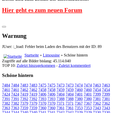
Hier geht es zum neuen Forum
Warnung
JUser: :_load: Fehler beim Laden des Benutzers mit der ID: 89
Startseite
»
Limousine
» Schöne hintern
Zugriffe auf alle Bilder bislang: 45.114.040
TOP 10:
Zuletzt hinzugekommen
-
Zuletzt kommentiert
Schöne hintern
7484
7484
7483
7483
7475
7475
7473
7473
7474
7474
7463
7463
7461
7461
7462
7462
7458
7458
7459
7459
7460
7460
7454
7454
7424
7424
7419
7419
7406
7406
7404
7404
7401
7401
7399
7399
7391
7391
7392
7392
7393
7393
7388
7388
7380
7380
7381
7381
7382
7382
7379
7379
7370
7370
7371
7371
7367
7367
7362
7362
7363
7363
7359
7359
7360
7360
7361
7361
7353
7353
7343
7343
7344
7344
7340
7340
7341
7341
7342
7342
7329
7329
7330
7330