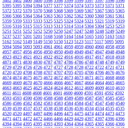
5402
5402
5400
5400
5398
5398
5399
5399
5397
5397
5396
5396
5395
5395
5394
5394
5377
5377
5374
5374
5373
5373
5371
5371
5372
5372
5370
5370
5368
5368
5369
5369
5367
5367
5365
5365
5366
5366
5364
5364
5363
5363
5362
5362
5360
5360
5361
5361
5359
5359
5333
5333
5325
5325
5324
5324
5321
5321
5319
5319
5316
5316
5315
5315
5313
5313
5314
5314
5304
5304
5253
5253
5251
5251
5252
5252
5250
5250
5247
5247
5248
5248
5249
5249
5237
5237
5201
5201
5168
5168
5164
5164
5165
5165
5163
5163
5162
5162
5149
5149
5150
5150
5123
5123
5117
5117
5095
5095
5094
5094
5093
5093
4961
4961
4959
4959
4960
4960
4958
4958
4957
4957
4956
4956
4950
4950
4949
4949
4947
4947
4948
4948
4923
4923
4921
4921
4922
4922
4916
4916
4917
4917
4918
4918
4871
4871
4830
4830
4787
4787
4786
4786
4748
4748
4749
4749
4729
4729
4726
4726
4727
4727
4728
4728
4722
4722
4721
4721
4720
4720
4708
4708
4707
4707
4705
4705
4706
4706
4676
4676
4674
4674
4675
4675
4672
4672
4673
4673
4671
4671
4668
4668
4669
4669
4670
4670
4666
4666
4667
4667
4664
4664
4665
4665
4663
4663
4625
4625
4624
4624
4612
4612
4609
4609
4610
4610
4611
4611
4608
4608
4601
4601
4600
4600
4591
4591
4592
4592
4593
4593
4590
4590
4588
4588
4589
4589
4587
4587
4585
4585
4586
4586
4582
4582
4583
4583
4584
4584
4547
4547
4540
4540
4539
4539
4537
4537
4538
4538
4536
4536
4534
4534
4535
4535
4520
4520
4497
4497
4496
4496
4475
4475
4474
4474
4473
4473
4471
4471
4472
4472
4466
4466
4429
4429
4397
4397
4396
4396
4394
4394
4395
4395
4393
4393
4364
4364
4365
4365
4366
4366