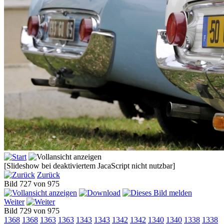
[Slideshow bei deaktiviertem JacaScript nicht nutzbar]
Zurück
Bild 727 von 975
Weiter
Bild 729 von 975
1368
1368
1363
1363
1343
1343
1342
1342
1340
1340
1338
1338