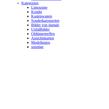
Kategorien
Limousine
Kombi
Kastenwagen
Sonderkarosserien
Bilder von damals
Unfallbilder
Oldtimertreffen
Ansichtskarten
Modellautos
sonstige