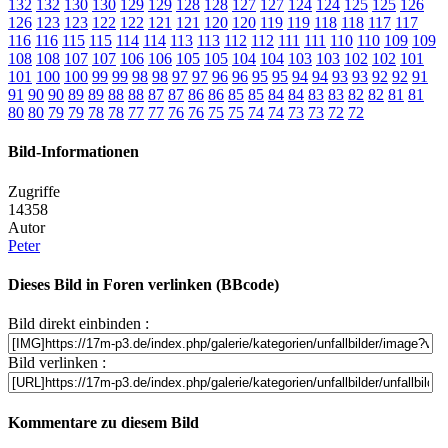
132
132
130
130
129
129
128
128
127
127
124
124
125
125
126
126
123
123
122
122
121
121
120
120
119
119
118
118
117
117
116
116
115
115
114
114
113
113
112
112
111
111
110
110
109
109
108
108
107
107
106
106
105
105
104
104
103
103
102
102
101
101
100
100
99
99
98
98
97
97
96
96
95
95
94
94
93
93
92
92
91
91
90
90
89
89
88
88
87
87
86
86
85
85
84
84
83
83
82
82
81
81
80
80
79
79
78
78
77
77
76
76
75
75
74
74
73
73
72
72
Bild-Informationen
Zugriffe
14358
Autor
Peter
Dieses Bild in Foren verlinken (BBcode)
Bild direkt einbinden :
Bild verlinken :
Kommentare zu diesem Bild