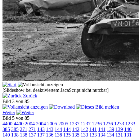
[Slideshow bei deaktiviertem JacaScript nicht nutzbar]
Zurück
Bild 3 von 85
Weiter
Bild 5 von 85
4400
4400
2004
2004
2005
2005
1237
1237
1236
1236
1233
1233
385
385
271
271
143
143
144
144
142
142
141
141
139
139
140
140
138
138
137
137
136
136
135
135
133
133
134
134
131
131