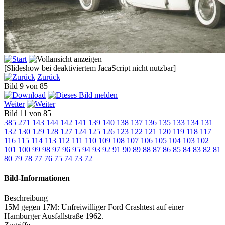
[Slideshow bei deaktiviertem JacaScript nicht nutzbar]
Zurück
Bild 9 von 85
Weiter
Bild 11 von 85
385
271
143
144
142
141
139
140
138
137
136
135
133
134
131
132
130
129
128
127
124
125
126
123
122
121
120
119
118
117
116
115
114
113
112
111
110
109
108
107
106
105
104
103
102
101
100
99
98
97
96
95
94
93
92
91
90
89
88
87
86
85
84
83
82
81
80
79
78
77
76
75
74
73
72
Bild-Informationen
Beschreibung
15M gegen 17M: Unfreiwilliger Ford Crashtest auf einer
Hamburger Ausfallstraße 1962.