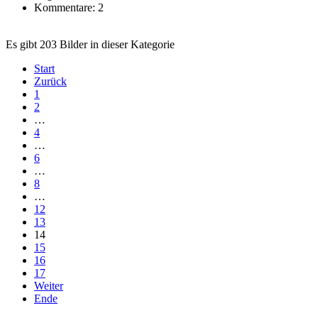
Kommentare: 2
Es gibt 203 Bilder in dieser Kategorie
Start
Zurück
1
2
…
4
…
6
…
8
…
12
13
14
15
16
17
Weiter
Ende