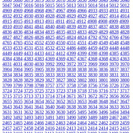
5047
5047
5016
5016
5015
5015
5013
5013
5014
5014
5012
5012
4969
4969
4968
4968
4967
4967
4966
4966
4933
4933
4931
4931
4932
4932
4930
4930
4928
4928
4929
4929
4927
4927
4914
4914
4915
4915
4913
4913
4911
4911
4912
4912
4908
4908
4909
4909
4910
4910
4841
4841
4840
4840
4839
4839
4837
4837
4838
4838
4836
4836
4834
4834
4835
4835
4833
4833
4829
4829
4828
4828
4827
4827
4826
4826
4825
4825
4824
4824
4792
4792
4766
4766
4765
4765
4552
4552
4550
4550
4551
4551
4549
4549
4548
4548
4533
4533
4531
4531
4532
4532
4486
4486
4459
4459
4448
4448
4449
4449
4433
4433
4412
4412
4399
4399
4398
4398
4385
4385
4384
4384
4383
4383
4369
4369
4367
4367
4368
4368
4363
4363
4031
4031
4030
4030
3992
3992
3972
3972
3969
3969
3970
3970
3904
3904
3905
3905
3839
3839
3838
3838
3836
3836
3837
3837
3834
3834
3835
3835
3833
3833
3832
3832
3830
3830
3831
3831
3828
3828
3829
3829
3827
3827
3802
3802
3801
3801
3800
3800
3799
3799
3798
3798
3757
3757
3758
3758
3756
3756
3726
3726
3724
3724
3725
3725
3723
3723
3718
3718
3716
3716
3717
3717
3715
3715
3713
3713
3714
3714
3671
3671
3672
3672
3656
3656
3655
3655
3654
3654
3652
3652
3653
3653
3648
3648
3647
3647
3643
3643
3641
3641
3640
3640
3638
3638
3634
3634
3633
3633
3631
3631
3632
3632
3630
3630
3495
3495
3496
3496
3494
3494
3492
3492
3493
3493
3491
3491
3490
3490
3489
3489
2467
2467
2465
2465
2466
2466
2463
2463
2464
2464
2462
2462
2459
2459
2457
2457
2458
2458
2416
2416
2413
2413
2414
2414
2415
2415