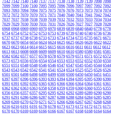
7142
7142
7140
7140
7137
7137
7138
7138
7139
7139
7098
7098
7099
7099
7100
7100
7095
7095
7096
7096
7097
7097
7092
7092
7093
7093
7094
7094
7075
7075
7076
7076
7073
7073
7074
7074
7072
7072
7070
7070
7071
7071
7040
7040
7041
7041
7042
7042
7037
7037
7038
7038
7039
7039
7032
7032
7033
7033
7034
7034
7029
7029
7030
7030
7031
7031
7026
7026
7027
7027
7028
7028
6968
6968
6969
6969
6970
6970
6839
6839
6840
6840
6778
6778
6754
6754
6752
6752
6753
6753
6739
6739
6740
6740
6736
6736
6737
6737
6738
6738
6733
6733
6734
6734
6735
6735
6671
6671
6670
6670
6654
6654
6624
6624
6625
6625
6626
6626
6622
6622
6623
6623
6614
6614
6615
6615
6616
6616
6611
6611
6612
6612
6613
6613
6608
6608
6609
6609
6610
6610
6580
6580
6581
6581
6582
6582
6577
6577
6578
6578
6579
6579
6571
6571
6572
6572
6573
6573
6556
6556
6554
6554
6553
6553
6552
6552
6550
6550
6551
6551
6548
6548
6546
6546
6547
6547
6545
6545
6544
6544
6543
6543
6542
6542
6541
6541
6524
6524
6525
6525
6526
6526
6501
6501
6498
6498
6499
6499
6500
6500
6450
6450
6451
6451
6397
6397
6396
6396
6393
6393
6394
6394
6395
6395
6390
6390
6391
6391
6392
6392
6365
6365
6366
6366
6364
6364
6361
6361
6362
6362
6363
6363
6358
6358
6359
6359
6360
6360
6355
6355
6356
6356
6357
6357
6295
6295
6292
6292
6289
6289
6290
6290
6291
6291
6286
6286
6287
6287
6288
6288
6284
6284
6285
6285
6269
6269
6270
6270
6271
6271
6266
6266
6267
6267
6268
6268
6216
6216
6191
6191
6178
6178
6173
6173
6172
6172
6171
6171
6170
6170
6169
6169
6166
6166
6167
6167
6168
6168
6164
6164