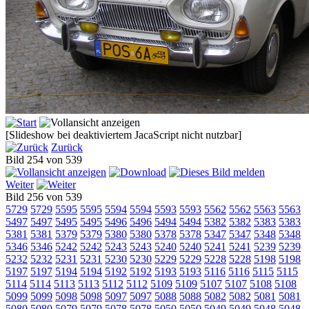
[Slideshow bei deaktiviertem JacaScript nicht nutzbar]
Zurück
Bild 254 von 539
Weiter
Bild 256 von 539
5729
5729
5595
5595
5594
5594
5593
5593
5562
5562
5563
5563
5497
5497
5495
5495
5496
5496
5494
5494
5382
5382
5383
5383
5381
5381
5379
5379
5380
5380
5378
5378
5347
5347
5348
5348
5346
5346
5242
5242
5243
5243
5240
5240
5241
5241
5239
5239
5232
5232
5231
5231
5230
5230
5229
5229
5228
5228
5198
5198
5197
5197
5194
5194
5192
5192
5193
5193
5116
5116
5115
5115
5114
5114
5113
5113
5112
5112
5109
5109
5107
5107
5108
5108
5099
5099
5098
5098
5097
5097
5088
5088
5082
5082
5081
5081
5080
5080
5079
5079
5078
5078
5050
5050
5049
5049
5048
5048