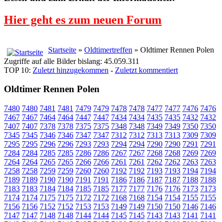
Hier geht es zum neuen Forum
Startseite
»
Oldtimertreffen
» Oldtimer Rennen Polen
Zugriffe auf alle Bilder bislang: 45.059.311
TOP 10:
Zuletzt hinzugekommen
-
Zuletzt kommentiert
Oldtimer Rennen Polen
7480
7480
7481
7481
7479
7479
7478
7478
7477
7477
7476
7476
7467
7467
7464
7464
7447
7447
7434
7434
7435
7435
7432
7432
7407
7407
7378
7378
7375
7375
7348
7348
7349
7349
7350
7350
7345
7345
7346
7346
7347
7347
7312
7312
7313
7313
7309
7309
7295
7295
7296
7296
7293
7293
7294
7294
7290
7290
7291
7291
7284
7284
7285
7285
7286
7286
7267
7267
7268
7268
7269
7269
7264
7264
7265
7265
7266
7266
7261
7261
7262
7262
7263
7263
7258
7258
7259
7259
7260
7260
7192
7192
7193
7193
7194
7194
7189
7189
7190
7190
7191
7191
7186
7186
7187
7187
7188
7188
7183
7183
7184
7184
7185
7185
7177
7177
7176
7176
7173
7173
7174
7174
7175
7175
7172
7172
7168
7168
7154
7154
7155
7155
7156
7156
7152
7152
7153
7153
7149
7149
7150
7150
7146
7146
7147
7147
7148
7148
7144
7144
7145
7145
7143
7143
7141
7141