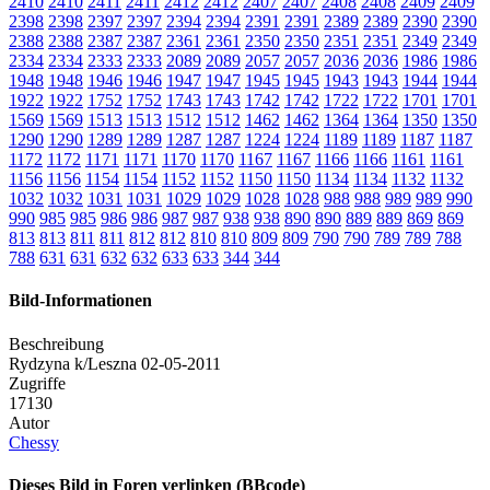
2410
2410
2411
2411
2412
2412
2407
2407
2408
2408
2409
2409
2398
2398
2397
2397
2394
2394
2391
2391
2389
2389
2390
2390
2388
2388
2387
2387
2361
2361
2350
2350
2351
2351
2349
2349
2334
2334
2333
2333
2089
2089
2057
2057
2036
2036
1986
1986
1948
1948
1946
1946
1947
1947
1945
1945
1943
1943
1944
1944
1922
1922
1752
1752
1743
1743
1742
1742
1722
1722
1701
1701
1569
1569
1513
1513
1512
1512
1462
1462
1364
1364
1350
1350
1290
1290
1289
1289
1287
1287
1224
1224
1189
1189
1187
1187
1172
1172
1171
1171
1170
1170
1167
1167
1166
1166
1161
1161
1156
1156
1154
1154
1152
1152
1150
1150
1134
1134
1132
1132
1032
1032
1031
1031
1029
1029
1028
1028
988
988
989
989
990
990
985
985
986
986
987
987
938
938
890
890
889
889
869
869
813
813
811
811
812
812
810
810
809
809
790
790
789
789
788
788
631
631
632
632
633
633
344
344
Bild-Informationen
Beschreibung
Rydzyna k/Leszna 02-05-2011
Zugriffe
17130
Autor
Chessy
Dieses Bild in Foren verlinken (BBcode)