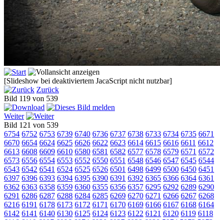
[Slideshow bei deaktiviertem JacaScript nicht nutzbar]
Zurück
Bild 119 von 539
Weiter
Bild 121 von 539
6754
6752
6753
6739
6740
6736
6737
6738
6733
6734
6735
6671
6670
6654
6624
6625
6626
6622
6623
6614
6615
6616
6611
6612
6613
6608
6609
6610
6580
6581
6582
6577
6578
6579
6571
6572
6573
6556
6554
6553
6552
6550
6551
6548
6546
6547
6545
6544
6543
6542
6541
6524
6525
6526
6501
6498
6499
6500
6450
6451
6397
6396
6393
6394
6395
6390
6391
6392
6365
6366
6364
6361
6362
6363
6358
6359
6360
6355
6356
6357
6295
6292
6289
6290
6291
6286
6287
6288
6284
6285
6269
6270
6271
6266
6267
6268
6216
6191
6178
6173
6172
6171
6170
6169
6166
6167
6168
6164
6142
6141
6140
6130
6125
6124
6123
6122
6121
6120
6119
6118