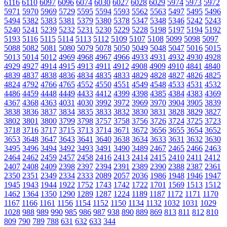
6116
6110
6097
6096
6074
6030
6027
6028
6029
5974
5973
5972
5971
5970
5969
5729
5595
5594
5593
5562
5563
5497
5495
5496
5494
5382
5383
5381
5379
5380
5378
5347
5348
5346
5242
5243
5240
5241
5239
5232
5231
5230
5229
5228
5198
5197
5194
5192
5193
5116
5115
5114
5113
5112
5109
5107
5108
5099
5098
5097
5088
5082
5081
5080
5079
5078
5050
5049
5048
5047
5016
5015
5013
5014
5012
4969
4968
4967
4966
4933
4931
4932
4930
4928
4929
4927
4914
4915
4913
4911
4912
4908
4909
4910
4841
4840
4839
4837
4838
4836
4834
4835
4833
4829
4828
4827
4826
4825
4824
4792
4766
4765
4552
4550
4551
4549
4548
4533
4531
4532
4486
4459
4448
4449
4433
4412
4399
4398
4385
4384
4383
4369
4367
4368
4363
4031
4030
3992
3972
3969
3970
3904
3905
3839
3838
3836
3837
3834
3835
3833
3832
3830
3831
3828
3829
3827
3802
3801
3800
3799
3798
3757
3758
3756
3726
3724
3725
3723
3718
3716
3717
3715
3713
3714
3671
3672
3656
3655
3654
3652
3653
3648
3647
3643
3641
3640
3638
3634
3633
3631
3632
3630
3495
3496
3494
3492
3493
3491
3490
3489
2467
2465
2466
2463
2464
2462
2459
2457
2458
2416
2413
2414
2415
2410
2411
2412
2407
2408
2409
2398
2397
2394
2391
2389
2390
2388
2387
2361
2350
2351
2349
2334
2333
2089
2057
2036
1986
1948
1946
1947
1945
1943
1944
1922
1752
1743
1742
1722
1701
1569
1513
1512
1462
1364
1350
1290
1289
1287
1224
1189
1187
1172
1171
1170
1167
1166
1161
1156
1154
1152
1150
1134
1132
1032
1031
1029
1028
988
989
990
985
986
987
938
890
889
869
813
811
812
810
809
790
789
788
631
632
633
344