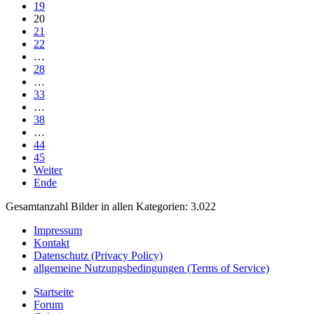
19
20
21
22
…
28
…
33
…
38
…
44
45
Weiter
Ende
Gesamtanzahl Bilder in allen Kategorien: 3.022
Impressum
Kontakt
Datenschutz (Privacy Policy)
allgemeine Nutzungsbedingungen (Terms of Service)
Startseite
Forum