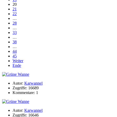
20
21
22
…
28
…
33
…
38
…
44
45
Weiter
Ende
Autor:
Karwannel
Zugriffe: 16689
Kommentare: 1
Autor:
Karwannel
Zugriffe: 16646