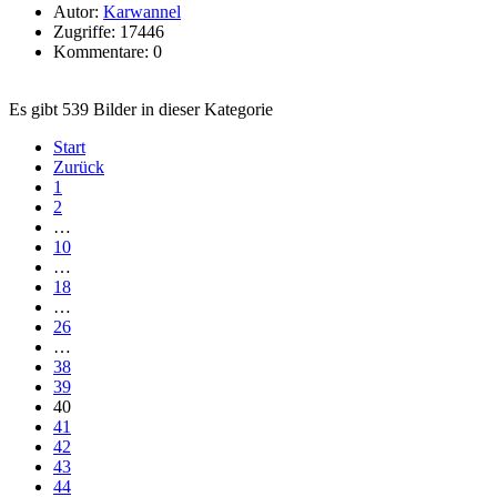
Autor:
Karwannel
Zugriffe: 17446
Kommentare: 0
Es gibt 539 Bilder in dieser Kategorie
Start
Zurück
1
2
…
10
…
18
…
26
…
38
39
40
41
42
43
44