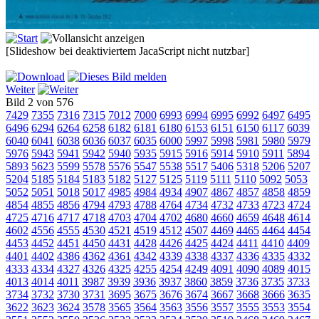
[Slideshow bei deaktiviertem JacaScript nicht nutzbar]
Weiter
Bild 2 von 576
7429
7355
7316
7315
7012
7000
6993
6994
6995
6992
6497
6495
6496
6294
6264
6258
6182
6181
6180
6153
6151
6150
6117
6039
6040
6041
6038
6036
6037
6035
6000
5997
5998
5981
5980
5979
5976
5943
5941
5942
5940
5935
5915
5916
5914
5910
5911
5894
5893
5623
5599
5578
5576
5547
5538
5517
5406
5318
5206
5207
5204
5185
5184
5183
5182
5127
5125
5119
5111
5110
5092
5053
5052
5051
5018
5017
4985
4984
4934
4907
4867
4857
4858
4859
4854
4855
4856
4794
4793
4788
4764
4734
4732
4733
4723
4724
4725
4716
4717
4718
4703
4704
4702
4680
4660
4659
4648
4614
4602
4556
4555
4530
4521
4519
4512
4507
4469
4465
4464
4454
4453
4452
4451
4450
4431
4428
4426
4425
4424
4411
4410
4409
4401
4402
4386
4362
4361
4342
4339
4338
4337
4336
4335
4332
4333
4334
4327
4326
4325
4255
4254
4249
4091
4090
4089
4015
4013
4014
4011
3987
3939
3936
3937
3860
3859
3736
3735
3733
3734
3732
3730
3731
3695
3675
3676
3674
3667
3668
3666
3635
3622
3623
3624
3578
3565
3564
3563
3556
3557
3555
3553
3554