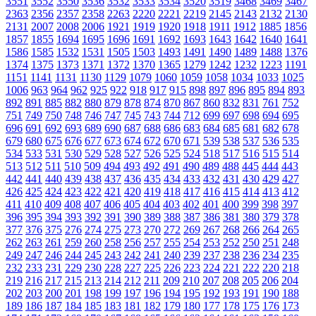
3551
3552
3550
3536
3532
3533
3534
3520
3519
3468
3469
3467
2363
2356
2357
2358
2263
2220
2221
2219
2145
2143
2132
2130
2131
2007
2008
2006
1921
1919
1920
1918
1911
1912
1885
1856
1857
1855
1694
1695
1696
1691
1692
1693
1643
1642
1640
1641
1586
1585
1532
1531
1505
1503
1493
1491
1490
1489
1488
1376
1374
1375
1373
1371
1372
1370
1365
1279
1242
1232
1223
1191
1151
1141
1131
1130
1129
1079
1060
1059
1058
1034
1033
1025
1006
963
964
962
925
922
918
917
915
898
897
896
895
894
893
892
891
885
882
880
879
878
874
870
867
860
832
831
761
752
751
749
750
748
746
747
745
743
744
712
699
697
698
694
695
696
691
692
693
689
690
687
688
686
683
684
685
681
682
678
679
680
675
676
677
673
674
672
670
671
539
538
537
536
535
534
533
531
530
529
528
527
526
525
524
518
517
516
515
514
513
512
511
510
509
494
493
492
491
490
489
488
445
444
443
442
441
440
439
438
437
436
435
434
433
432
431
430
429
427
426
425
424
423
422
421
420
419
418
417
416
415
414
413
412
411
410
409
408
407
406
405
404
403
402
401
400
399
398
397
396
395
394
393
392
391
390
389
388
387
386
381
380
379
378
377
376
375
276
274
275
273
270
272
269
267
268
266
264
265
262
263
261
259
260
258
256
257
255
254
253
252
250
251
248
249
247
246
244
245
243
242
241
240
239
237
238
236
234
235
232
233
231
229
230
228
227
225
226
223
224
221
222
220
218
219
216
217
215
213
214
212
211
209
210
207
208
205
206
204
202
203
200
201
198
199
197
196
194
195
192
193
191
190
188
189
186
187
184
185
183
181
182
179
180
177
178
175
176
173