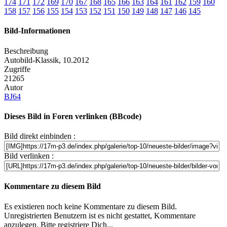
174
171
172
169
170
167
168
165
166
163
164
161
162
159
160
158
157
156
155
154
153
152
151
150
149
148
147
146
145
Bild-Informationen
Beschreibung
Autobild-Klassik, 10.2012
Zugriffe
21265
Autor
BJ64
Dieses Bild in Foren verlinken (BBcode)
Bild direkt einbinden :
Bild verlinken :
Kommentare zu diesem Bild
Es existieren noch keine Kommentare zu diesem Bild.
Unregistrierten Benutzern ist es nicht gestattet, Kommentare
anzulegen. Bitte registriere Dich...