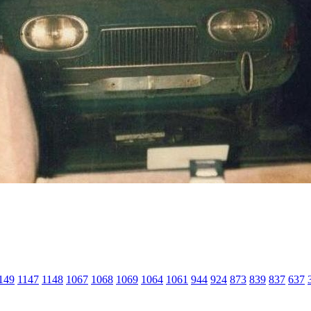
149
1147
1148
1067
1068
1069
1064
1061
944
924
873
839
837
637