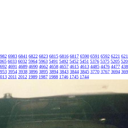
982
6983
6841
6822
6823
6815
6816
6817
6590
6591
6592
6221
621
065
6033
6032
5964
5963
5491
5492
5452
5451
5376
5375
5205
520
692
4691
4689
4690
4662
4658
4657
4615
4613
4485
4476
4477
438
953
3954
3938
3896
3895
3894
3843
3844
3845
3770
3767
3694
369
013
2011
2012
1989
1987
1988
1746
1745
1744