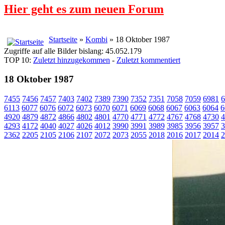
Hier geht es zum neuen Forum
Startseite
»
Kombi
» 18 Oktober 1987
Zugriffe auf alle Bilder bislang: 45.052.179
TOP 10:
Zuletzt hinzugekommen
-
Zuletzt kommentiert
18 Oktober 1987
7455
7456
7457
7403
7402
7389
7390
7352
7351
7058
7059
6981
6
6113
6077
6076
6072
6073
6070
6071
6069
6068
6067
6063
6064
6
4920
4879
4872
4866
4802
4801
4770
4771
4772
4767
4768
4730
4
4293
4172
4040
4027
4026
4012
3990
3991
3989
3985
3956
3957
3
2362
2205
2105
2106
2107
2072
2073
2055
2018
2016
2017
2014
2