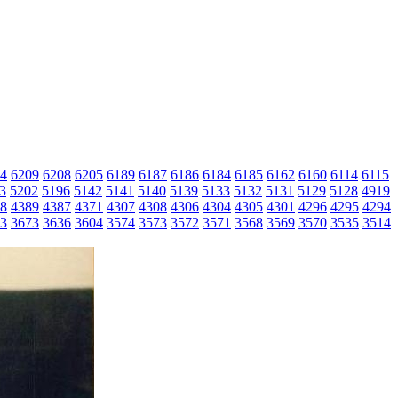
4
6209
6208
6205
6189
6187
6186
6184
6185
6162
6160
6114
6115
3
5202
5196
5142
5141
5140
5139
5133
5132
5131
5129
5128
4919
8
4389
4387
4371
4307
4308
4306
4304
4305
4301
4296
4295
4294
3
3673
3636
3604
3574
3573
3572
3571
3568
3569
3570
3535
3514