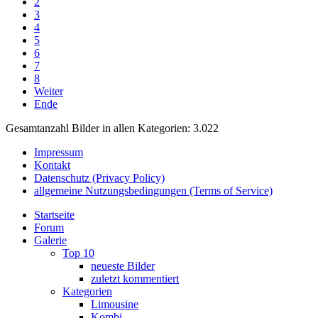
2
3
4
5
6
7
8
Weiter
Ende
Gesamtanzahl Bilder in allen Kategorien: 3.022
Impressum
Kontakt
Datenschutz (Privacy Policy)
allgemeine Nutzungsbedingungen (Terms of Service)
Startseite
Forum
Galerie
Top 10
neueste Bilder
zuletzt kommentiert
Kategorien
Limousine
Kombi