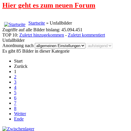
Hier geht es zum neuen Forum
Startseite
» Unfallbilder
Zugriffe auf alle Bilder bislang: 45.094.451
TOP 10:
Zuletzt hinzugekommen
-
Zuletzt kommentiert
Unfallbilder
Anordnung nach
Es gibt 85 Bilder in dieser Kategorie
Start
Zurück
1
2
3
4
5
6
7
8
Weiter
Ende