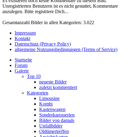
Es existieren noch keine Kommentare zu diesem Bild.
Unregistrierten Benutzern ist es nicht gestattet, Kommentare
anzulegen. Bitte registriere Dich...
Gesamtanzahl Bilder in allen Kategorien: 3.022
Impressum
Kontakt
Datenschutz (Privacy Policy)
allgemeine Nutzungsbedingungen (Terms of Service)
Startseite
Forum
Galerie
Top 10
neueste Bilder
zuletzt kommentiert
Kategorien
Limousine
Kombi
Kastenwagen
Sonderkarosserien
Bilder von damals
Unfallbilder
Oldtimertreffen
Ansichtskarten