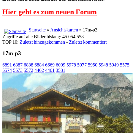
Hier geht es zum neuen Forum
Startseite
»
Ansichtskarten
» 17m-p3
Zugriffe auf alle Bilder bislang: 45.054.558
TOP 10:
Zuletzt hinzugekommen
-
Zuletzt kommentiert
17m-p3
6891
6887
6888
6884
6669
6009
5978
5977
5950
5948
5949
5575
5574
5573
5572
4462
4461
3531