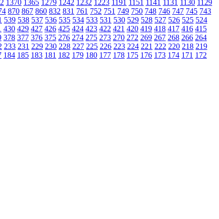
2
1370
1365
1279
1242
1232
1223
1191
1151
1141
1131
1130
1129
74
870
867
860
832
831
761
752
751
749
750
748
746
747
745
743
1
539
538
537
536
535
534
533
531
530
529
528
527
526
525
524
1
430
429
427
426
425
424
423
422
421
420
419
418
417
416
415
9
378
377
376
375
276
274
275
273
270
272
269
267
268
266
264
2
233
231
229
230
228
227
225
226
223
224
221
222
220
218
219
7
184
185
183
181
182
179
180
177
178
175
176
173
174
171
172