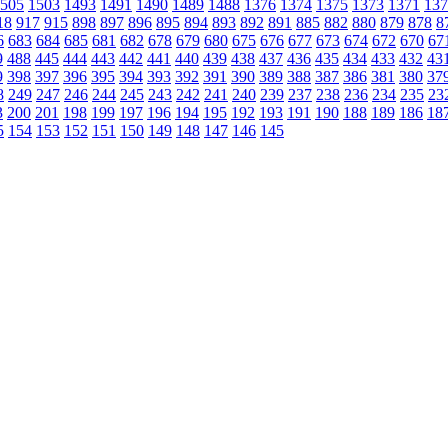
505
1503
1493
1491
1490
1489
1488
1376
1374
1375
1373
1371
137
18
917
915
898
897
896
895
894
893
892
891
885
882
880
879
878
8
6
683
684
685
681
682
678
679
680
675
676
677
673
674
672
670
67
9
488
445
444
443
442
441
440
439
438
437
436
435
434
433
432
43
9
398
397
396
395
394
393
392
391
390
389
388
387
386
381
380
37
8
249
247
246
244
245
243
242
241
240
239
237
238
236
234
235
23
3
200
201
198
199
197
196
194
195
192
193
191
190
188
189
186
18
5
154
153
152
151
150
149
148
147
146
145