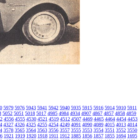
0
5979
5976
5943
5941
5942
5940
5935
5915
5916
5914
5910
5911
3
5052
5051
5018
5017
4985
4984
4934
4907
4867
4857
4858
4859
2
4556
4555
4530
4521
4519
4512
4507
4469
4465
4464
4454
4453
4
4327
4326
4325
4255
4254
4249
4091
4090
4089
4015
4013
4014
4
3578
3565
3564
3563
3556
3557
3555
3553
3554
3551
3552
3550
6
1921
1919
1920
1918
1911
1912
1885
1856
1857
1855
1694
1695