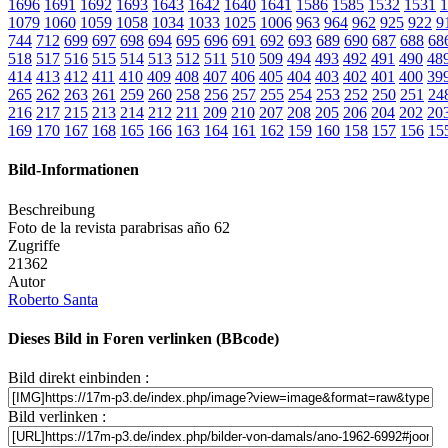
1696
1691
1692
1693
1643
1642
1640
1641
1586
1585
1532
1531
1
1079
1060
1059
1058
1034
1033
1025
1006
963
964
962
925
922
9
744
712
699
697
698
694
695
696
691
692
693
689
690
687
688
68
518
517
516
515
514
513
512
511
510
509
494
493
492
491
490
48
414
413
412
411
410
409
408
407
406
405
404
403
402
401
400
39
265
262
263
261
259
260
258
256
257
255
254
253
252
250
251
24
216
217
215
213
214
212
211
209
210
207
208
205
206
204
202
20
169
170
167
168
165
166
163
164
161
162
159
160
158
157
156
15
Bild-Informationen
Beschreibung
Foto de la revista parabrisas año 62
Zugriffe
21362
Autor
Roberto Santa
Dieses Bild in Foren verlinken (BBcode)
Bild direkt einbinden :
Bild verlinken :