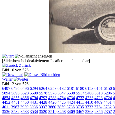
[Slideshow bei deaktiviertem JacaScript nicht nutzbar]
Zurück
Bild 10 von 576
Weiter
Bild 12 von 576
6497
6495
6496
6294
6264
6258
6182
6181
6180
6153
6151
6150
6
5894
5893
5623
5599
5578
5576
5547
5538
5517
5406
5318
5206
5
4854
4855
4856
4794
4793
4788
4764
4734
4732
4733
4723
4724
4
4452
4451
4450
4431
4428
4426
4425
4424
4411
4410
4409
4401
4
4011
3987
3939
3936
3937
3860
3859
3736
3735
3733
3734
3732
3
3536
3532
3533
3534
3520
3519
3468
3469
3467
2363
2356
2357
2