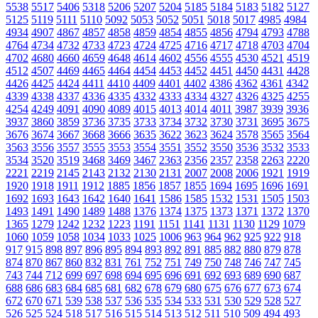
5538
5517
5406
5318
5206
5207
5204
5185
5184
5183
5182
5127
5125
5119
5111
5110
5092
5053
5052
5051
5018
5017
4985
4984
4934
4907
4867
4857
4858
4859
4854
4855
4856
4794
4793
4788
4764
4734
4732
4733
4723
4724
4725
4716
4717
4718
4703
4704
4702
4680
4660
4659
4648
4614
4602
4556
4555
4530
4521
4519
4512
4507
4469
4465
4464
4454
4453
4452
4451
4450
4431
4428
4426
4425
4424
4411
4410
4409
4401
4402
4386
4362
4361
4342
4339
4338
4337
4336
4335
4332
4333
4334
4327
4326
4325
4255
4254
4249
4091
4090
4089
4015
4013
4014
4011
3987
3939
3936
3937
3860
3859
3736
3735
3733
3734
3732
3730
3731
3695
3675
3676
3674
3667
3668
3666
3635
3622
3623
3624
3578
3565
3564
3563
3556
3557
3555
3553
3554
3551
3552
3550
3536
3532
3533
3534
3520
3519
3468
3469
3467
2363
2356
2357
2358
2263
2220
2221
2219
2145
2143
2132
2130
2131
2007
2008
2006
1921
1919
1920
1918
1911
1912
1885
1856
1857
1855
1694
1695
1696
1691
1692
1693
1643
1642
1640
1641
1586
1585
1532
1531
1505
1503
1493
1491
1490
1489
1488
1376
1374
1375
1373
1371
1372
1370
1365
1279
1242
1232
1223
1191
1151
1141
1131
1130
1129
1079
1060
1059
1058
1034
1033
1025
1006
963
964
962
925
922
918
917
915
898
897
896
895
894
893
892
891
885
882
880
879
878
874
870
867
860
832
831
761
752
751
749
750
748
746
747
745
743
744
712
699
697
698
694
695
696
691
692
693
689
690
687
688
686
683
684
685
681
682
678
679
680
675
676
677
673
674
672
670
671
539
538
537
536
535
534
533
531
530
529
528
527
526
525
524
518
517
516
515
514
513
512
511
510
509
494
493