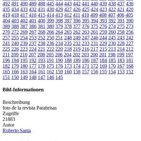
492
491
490
489
488
445
444
443
442
441
440
439
438
437
436
435
434
433
432
431
430
429
427
426
425
424
423
422
421
420
419
418
417
416
415
414
413
412
411
410
409
408
407
406
405
404
403
402
401
400
399
398
397
396
395
394
393
392
391
390
389
388
387
386
381
380
379
378
377
376
375
276
274
275
273
270
272
269
267
268
266
264
265
262
263
261
259
260
258
256
257
255
254
253
252
250
251
248
249
247
246
244
245
243
242
241
240
239
237
238
236
234
235
232
233
231
229
230
228
227
225
226
223
224
221
222
220
218
219
216
217
215
213
214
212
211
209
210
207
208
205
206
204
202
203
200
201
198
199
197
196
194
195
192
193
191
190
188
189
186
187
184
185
183
181
182
179
180
177
178
175
176
173
174
171
172
169
170
167
168
165
166
163
164
161
162
159
160
158
157
156
155
154
153
152
151
150
149
148
147
146
145
Bild-Informationen
Beschreibung
foto de la revista Parabrisas
Zugriffe
21883
Autor
Roberto Santa