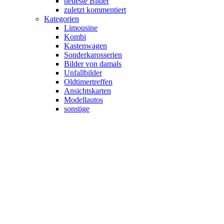
neueste Bilder
zuletzt kommentiert
Kategorien
Limousine
Kombi
Kastenwagen
Sonderkarosserien
Bilder von damals
Unfallbilder
Oldtimertreffen
Ansichtskarten
Modellautos
sonstige