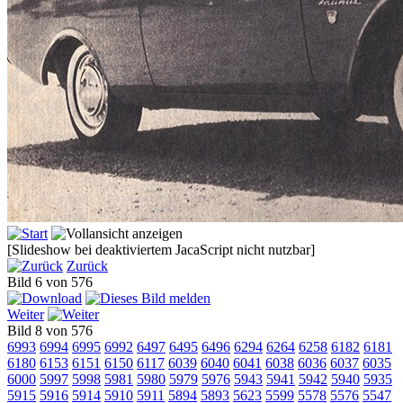
[Slideshow bei deaktiviertem JacaScript nicht nutzbar]
Zurück
Bild 6 von 576
Weiter
Bild 8 von 576
6993
6994
6995
6992
6497
6495
6496
6294
6264
6258
6182
6181
6180
6153
6151
6150
6117
6039
6040
6041
6038
6036
6037
6035
6000
5997
5998
5981
5980
5979
5976
5943
5941
5942
5940
5935
5915
5916
5914
5910
5911
5894
5893
5623
5599
5578
5576
5547