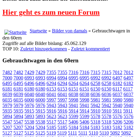
Hier geht es zum neuen Forum
Startseite
»
Bilder von damals
» Gebrauchtwagen in
den 60ern
Zugriffe auf alle Bilder bislang: 45.062.129
TOP 10:
Zuletzt hinzugekommen
-
Zuletzt kommentiert
Gebrauchtwagen in den 60ern
7482
7482
7429
7429
7355
7355
7316
7316
7315
7315
7012
7012
7000
7000
6993
6993
6994
6994
6995
6995
6992
6992
6497
6497
6495
6495
6496
6496
6294
6294
6264
6264
6258
6258
6182
6182
6181
6181
6180
6180
6153
6153
6151
6151
6150
6150
6117
6117
6039
6039
6040
6040
6041
6041
6038
6038
6036
6036
6037
6037
6035
6035
6000
6000
5997
5997
5998
5998
5981
5981
5980
5980
5979
5979
5976
5976
5943
5943
5941
5941
5942
5942
5940
5940
5935
5935
5915
5915
5916
5916
5914
5914
5910
5910
5911
5911
5894
5894
5893
5893
5623
5623
5599
5599
5578
5578
5576
5576
5547
5547
5538
5538
5517
5517
5406
5406
5318
5318
5206
5206
5207
5207
5204
5204
5185
5185
5184
5184
5183
5183
5182
5182
5127
5127
5125
5125
5119
5119
5111
5111
5110
5110
5092
5092