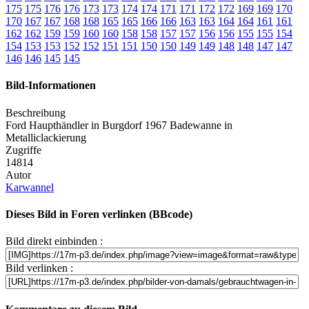
175
175
176
176
173
173
174
174
171
171
172
172
169
169
170
170
167
167
168
168
165
165
166
166
163
163
164
164
161
161
162
162
159
159
160
160
158
158
157
157
156
156
155
155
154
154
153
153
152
152
151
151
150
150
149
149
148
148
147
147
146
146
145
145
Bild-Informationen
Beschreibung
Ford Haupthändler in Burgdorf 1967 Badewanne in
Metalliclackierung
Zugriffe
14814
Autor
Karwannel
Dieses Bild in Foren verlinken (BBcode)
Bild direkt einbinden :
Bild verlinken :