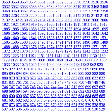
3553
3553
3554
3554
3551
3551
3552
3552
3550
3550
3536
3536
3532
3532
3533
3533
3534
3534
3520
3520
3519
3519
3468
3468
3469
3469
3467
3467
2363
2363
2356
2356
2357
2357
2358
2358
2263
2263
2220
2220
2221
2221
2219
2219
2145
2145
2143
2143
2132
2132
2130
2130
2131
2131
2007
2007
2008
2008
2006
2006
1921
1921
1919
1919
1920
1920
1918
1918
1911
1911
1912
1912
1885
1885
1856
1856
1857
1857
1855
1855
1694
1694
1695
1695
1696
1696
1691
1691
1692
1692
1693
1693
1643
1643
1642
1642
1640
1640
1641
1641
1586
1586
1585
1585
1532
1532
1531
1531
1505
1505
1503
1503
1493
1493
1491
1491
1490
1490
1489
1489
1488
1488
1376
1376
1374
1374
1375
1375
1373
1373
1371
1371
1372
1372
1370
1370
1365
1365
1279
1279
1242
1242
1232
1232
1223
1223
1191
1191
1151
1151
1141
1141
1131
1131
1130
1130
1129
1129
1079
1079
1060
1060
1059
1059
1058
1058
1034
1034
1033
1033
1025
1025
1006
1006
963
963
964
964
962
962
925
925
922
922
918
918
917
917
915
915
898
898
897
897
896
896
895
895
894
894
893
893
892
892
891
891
885
885
882
882
880
880
879
879
878
878
874
874
870
870
867
867
860
860
832
832
831
831
761
761
752
752
751
751
749
749
750
750
748
748
746
746
747
747
745
745
743
743
744
744
712
712
699
699
697
697
698
698
694
694
695
695
696
696
691
691
692
692
693
693
689
689
690
690
687
687
688
688
686
686
683
683
684
684
685
685
681
681
682
682
678
678
679
679
680
680
675
675
676
676
677
677
673
673
674
674
672
672
670
670
671
671
539
539
538
538
537
537
536
536
535
535
534
534
533
533
531
531
530
530
529