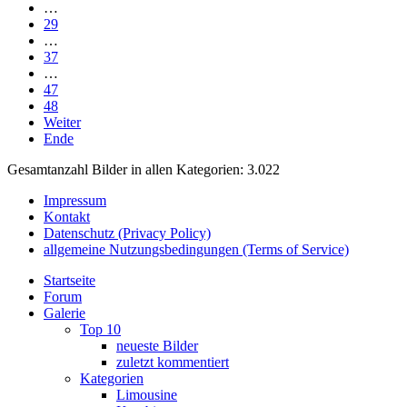
…
29
…
37
…
47
48
Weiter
Ende
Gesamtanzahl Bilder in allen Kategorien: 3.022
Impressum
Kontakt
Datenschutz (Privacy Policy)
allgemeine Nutzungsbedingungen (Terms of Service)
Startseite
Forum
Galerie
Top 10
neueste Bilder
zuletzt kommentiert
Kategorien
Limousine