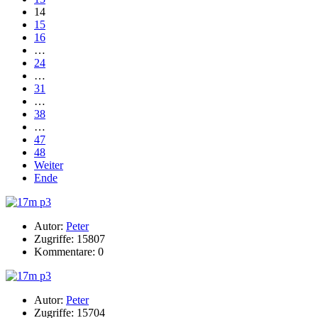
14
15
16
…
24
…
31
…
38
…
47
48
Weiter
Ende
Autor:
Peter
Zugriffe: 15807
Kommentare: 0
Autor:
Peter
Zugriffe: 15704