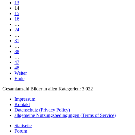
13
14
15
16
…
24
…
31
…
38
…
47
48
Weiter
Ende
Gesamtanzahl Bilder in allen Kategorien: 3.022
Impressum
Kontakt
Datenschutz (Privacy Policy)
allgemeine Nutzungsbedingungen (Terms of Service)
Startseite
Forum