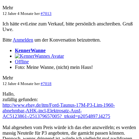
Mehr
12 Jahre 4 Monate her
#7013
Ich hätte evtl.eine zum Verkauf, bitte persönlich anschreiben. Gruß
Uwe.
Bitte
Anmelden
um der Konversation beizutretten.
KennerWanne
Offline
Foto: Meine Wanne, (nicht) mein Haus!
Mehr
12 Jahre 4 Monate her
#7018
Hallo,
zufällig gefunden:
http://www.ebay.de/itm/Ford-Taunus-17M-P3-Lim-1960-
abnehmbar-AHK-incl-Elektrosatz-Ausf-
AC5123861-/251379657005?_trksid=p2054897.l4275
Mal abgesehen vom Preis würde ich das eher anzweifeln; es werden
massig Neuteile für P3 angeboten, die garnicht passen können.
Dennoch, wenns dringend ist, würde ich vielleicht mal nachfragen.