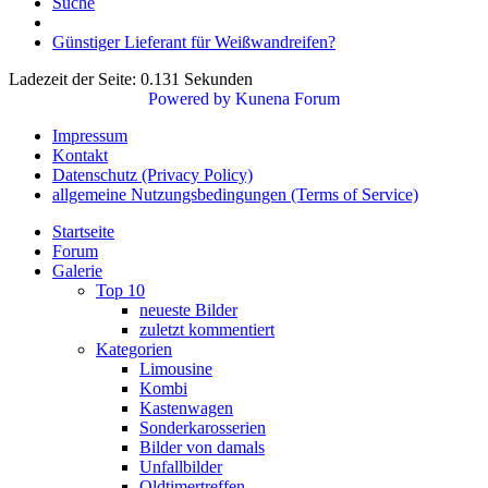
Suche
Günstiger Lieferant für Weißwandreifen?
Ladezeit der Seite: 0.131 Sekunden
Powered by
Kunena Forum
Impressum
Kontakt
Datenschutz (Privacy Policy)
allgemeine Nutzungsbedingungen (Terms of Service)
Startseite
Forum
Galerie
Top 10
neueste Bilder
zuletzt kommentiert
Kategorien
Limousine
Kombi
Kastenwagen
Sonderkarosserien
Bilder von damals
Unfallbilder
Oldtimertreffen