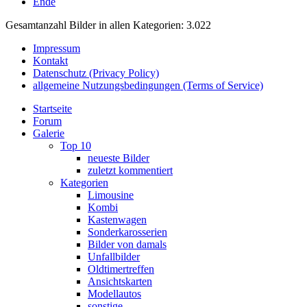
Ende
Gesamtanzahl Bilder in allen Kategorien: 3.022
Impressum
Kontakt
Datenschutz (Privacy Policy)
allgemeine Nutzungsbedingungen (Terms of Service)
Startseite
Forum
Galerie
Top 10
neueste Bilder
zuletzt kommentiert
Kategorien
Limousine
Kombi
Kastenwagen
Sonderkarosserien
Bilder von damals
Unfallbilder
Oldtimertreffen
Ansichtskarten
Modellautos
sonstige