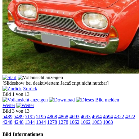
[Slideshow bei deaktiviertem JacaScript nicht nutzbar]
Zurück
Bild 1 von 13
Weiter
Bild 3 von 13
5489
5489
5195
5195
4868
4868
4693
4693
4694
4694
4322
4322
4248
4248
1344
1344
1278
1278
1062
1062
1063
1063
Bild-Informationen