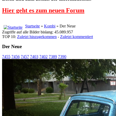
Hier geht es zum neuen Forum
Startseite
»
Kombi
» Der Neue
Zugriffe auf alle Bilder bislang: 45.089.957
TOP 10:
Zuletzt hinzugekommen
-
Zuletzt kommentiert
Der Neue
7455
7456
7457
7403
7402
7389
7390