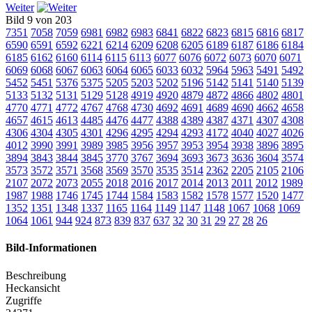
Weiter
Bild 9 von 203
7351
7058
7059
6981
6982
6983
6841
6822
6823
6815
6816
6817
6590
6591
6592
6221
6214
6209
6208
6205
6189
6187
6186
6184
6185
6162
6160
6114
6115
6113
6077
6076
6072
6073
6070
6071
6069
6068
6067
6063
6064
6065
6033
6032
5964
5963
5491
5492
5452
5451
5376
5375
5205
5203
5202
5196
5142
5141
5140
5139
5133
5132
5131
5129
5128
4919
4920
4879
4872
4866
4802
4801
4770
4771
4772
4767
4768
4730
4692
4691
4689
4690
4662
4658
4657
4615
4613
4485
4476
4477
4388
4389
4387
4371
4307
4308
4306
4304
4305
4301
4296
4295
4294
4293
4172
4040
4027
4026
4012
3990
3991
3989
3985
3956
3957
3953
3954
3938
3896
3895
3894
3843
3844
3845
3770
3767
3694
3693
3673
3636
3604
3574
3573
3572
3571
3568
3569
3570
3535
3514
2362
2205
2105
2106
2107
2072
2073
2055
2018
2016
2017
2014
2013
2011
2012
1989
1987
1988
1746
1745
1744
1584
1583
1582
1578
1577
1520
1477
1352
1351
1348
1337
1165
1164
1149
1147
1148
1067
1068
1069
1064
1061
944
924
873
839
837
637
32
30
31
29
27
28
26
Bild-Informationen
Beschreibung
Heckansicht
Zugriffe