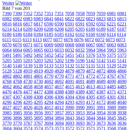
Weiter
Bild 7 von 203
7390
7390
7352
7352
7351
7351
7058
7058
7059
7059
6981
6981
6982
6982
6983
6983
6841
6841
6822
6822
6823
6823
6815
6815
6816
6816
6817
6817
6590
6590
6591
6591
6592
6592
6221
6221
6214
6214
6209
6209
6208
6208
6205
6205
6189
6189
6187
6187
6186
6186
6184
6184
6185
6185
6162
6162
6160
6160
6114
6114
6115
6115
6113
6113
6077
6077
6076
6076
6072
6072
6073
6073
6070
6070
6071
6071
6069
6069
6068
6068
6067
6067
6063
6063
6064
6064
6065
6065
6033
6033
6032
6032
5964
5964
5963
5963
5491
5491
5492
5492
5452
5452
5451
5451
5376
5376
5375
5375
5205
5205
5203
5203
5202
5202
5196
5196
5142
5142
5141
5141
5140
5140
5139
5139
5133
5133
5132
5132
5131
5131
5129
5129
5128
5128
4919
4919
4920
4920
4879
4879
4872
4872
4866
4866
4802
4802
4801
4801
4770
4770
4771
4771
4772
4772
4767
4767
4768
4768
4730
4730
4692
4692
4691
4691
4689
4689
4690
4690
4662
4662
4658
4658
4657
4657
4615
4615
4613
4613
4485
4485
4476
4476
4477
4477
4388
4388
4389
4389
4387
4387
4371
4371
4307
4307
4308
4308
4306
4306
4304
4304
4305
4305
4301
4301
4296
4296
4295
4295
4294
4294
4293
4293
4172
4172
4040
4040
4027
4027
4026
4026
4012
4012
3990
3990
3991
3991
3989
3989
3985
3985
3956
3956
3957
3957
3953
3953
3954
3954
3938
3938
3896
3896
3895
3895
3894
3894
3843
3843
3844
3844
3845
3845
3770
3770
3767
3767
3694
3694
3693
3693
3673
3673
3636
3636
3604
3604
3574
3574
3573
3573
3572
3572
3571
3571
3568
3568