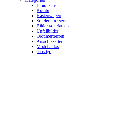
Kategorien
Limousine
Kombi
Kastenwagen
Sonderkarosserien
Bilder von damals
Unfallbilder
Oldtimertreffen
Ansichtskarten
Modellautos
sonstige