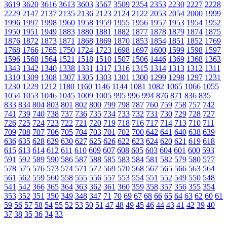
3619
3620
3616
3613
3603
3567
3509
2354
2353
2230
2227
2228
2229
2147
2137
2135
2136
2123
2124
2122
2053
2054
2000
1999
1996
1997
1998
1960
1958
1959
1955
1956
1957
1953
1954
1952
1950
1951
1949
1883
1880
1881
1882
1877
1878
1879
1874
1875
1876
1872
1873
1871
1868
1869
1870
1853
1854
1851
1852
1769
1768
1766
1765
1750
1724
1723
1698
1697
1600
1599
1598
1597
1596
1568
1564
1521
1518
1510
1507
1506
1446
1369
1368
1363
1343
1342
1340
1338
1331
1317
1316
1315
1314
1313
1312
1311
1310
1309
1308
1307
1305
1303
1301
1300
1299
1298
1297
1231
1230
1229
1212
1180
1160
1146
1144
1081
1082
1065
1066
1055
1054
1053
1046
1045
1009
1005
995
996
994
876
871
836
835
833
834
804
803
801
802
800
799
798
787
760
759
758
757
742
741
739
740
738
737
736
735
734
733
732
731
730
729
728
727
726
725
724
723
722
721
720
719
718
716
717
714
713
710
711
709
708
707
706
705
704
703
701
702
700
642
641
640
638
639
636
635
628
629
630
627
625
626
622
623
624
620
621
619
618
615
613
614
612
611
610
609
607
608
605
603
604
601
600
593
591
592
589
590
586
587
588
585
583
584
581
582
579
580
577
578
575
576
573
574
571
572
569
570
568
567
565
566
563
564
561
562
559
560
558
555
556
557
553
554
551
552
549
550
548
541
542
366
365
364
363
362
361
360
359
358
357
356
355
354
353
352
351
350
349
348
347
71
70
69
67
68
66
65
64
63
62
60
61
59
56
57
58
54
55
52
53
50
51
47
48
49
45
46
44
43
41
42
39
40
37
38
35
36
34
33