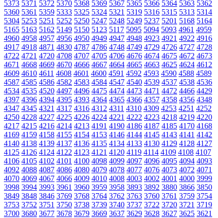
5373
5371
5372
5370
5368
5369
5367
5365
5366
5364
5363
5362
5360
5361
5359
5333
5325
5324
5321
5319
5316
5315
5313
5314
5304
5253
5251
5252
5250
5247
5248
5249
5237
5201
5168
5164
5165
5163
5162
5149
5150
5123
5117
5095
5094
5093
4961
4959
4960
4958
4957
4956
4950
4949
4947
4948
4923
4921
4922
4916
4917
4918
4871
4830
4787
4786
4748
4749
4729
4726
4727
4728
4722
4721
4720
4708
4707
4705
4706
4676
4674
4675
4672
4673
4671
4668
4669
4670
4666
4667
4664
4665
4663
4625
4624
4612
4609
4610
4611
4608
4601
4600
4591
4592
4593
4590
4588
4589
4587
4585
4586
4582
4583
4584
4547
4540
4539
4537
4538
4536
4534
4535
4520
4497
4496
4475
4474
4473
4471
4472
4466
4429
4397
4396
4394
4395
4393
4364
4365
4366
4357
4358
4356
4348
4347
4345
4321
4317
4316
4312
4311
4310
4309
4253
4251
4252
4250
4228
4227
4225
4226
4224
4221
4222
4223
4218
4219
4220
4217
4215
4216
4214
4213
4191
4190
4186
4187
4185
4170
4168
4169
4159
4158
4155
4154
4153
4146
4144
4145
4143
4141
4142
4140
4138
4139
4137
4136
4135
4134
4133
4130
4129
4128
4127
4125
4126
4124
4122
4123
4121
4120
4119
4114
4109
4108
4107
4106
4105
4102
4101
4100
4098
4099
4097
4096
4095
4094
4093
4092
4088
4087
4086
4080
4079
4078
4077
4076
4073
4072
4071
4070
4069
4067
4066
4009
4010
4008
4003
4002
4001
4000
3999
3998
3994
3993
3961
3960
3959
3958
3893
3892
3880
3866
3850
3849
3848
3846
3769
3768
3764
3762
3763
3760
3761
3759
3754
3753
3752
3751
3750
3738
3739
3740
3737
3722
3720
3721
3719
3700
3680
3677
3678
3679
3669
3637
3629
3628
3627
3625
3621