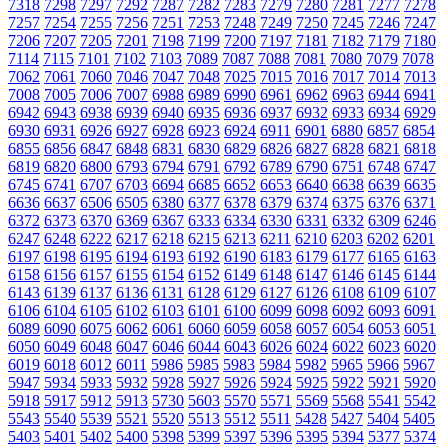
7318
7298
7297
7292
7287
7282
7283
7279
7280
7281
7277
7278
7257
7254
7255
7256
7251
7253
7248
7249
7250
7245
7246
7247
7206
7207
7205
7201
7198
7199
7200
7197
7181
7182
7179
7180
7114
7115
7101
7102
7103
7089
7087
7088
7081
7080
7079
7078
7062
7061
7060
7046
7047
7048
7025
7015
7016
7017
7014
7013
7008
7005
7006
7007
6988
6989
6990
6961
6962
6963
6944
6941
6942
6943
6938
6939
6940
6935
6936
6937
6932
6933
6934
6929
6930
6931
6926
6927
6928
6923
6924
6911
6901
6880
6857
6854
6855
6856
6847
6848
6831
6830
6829
6826
6827
6828
6821
6818
6819
6820
6800
6793
6794
6791
6792
6789
6790
6751
6748
6747
6745
6741
6707
6703
6694
6685
6652
6653
6640
6638
6639
6635
6636
6637
6506
6505
6380
6377
6378
6379
6374
6375
6376
6371
6372
6373
6370
6369
6367
6333
6334
6330
6331
6332
6309
6246
6247
6248
6222
6217
6218
6215
6213
6211
6210
6203
6202
6201
6197
6198
6195
6194
6193
6192
6190
6183
6179
6177
6165
6163
6158
6156
6157
6155
6154
6152
6149
6148
6147
6146
6145
6144
6143
6139
6137
6136
6131
6128
6129
6127
6126
6108
6109
6107
6106
6104
6105
6102
6103
6101
6100
6099
6098
6092
6093
6091
6089
6090
6075
6062
6061
6060
6059
6058
6057
6054
6053
6051
6050
6049
6048
6047
6046
6044
6043
6026
6024
6022
6023
6020
6019
6018
6012
6011
5986
5985
5983
5984
5982
5965
5966
5967
5947
5934
5933
5932
5928
5927
5926
5924
5925
5922
5921
5920
5918
5917
5912
5913
5730
5603
5570
5571
5569
5568
5541
5542
5543
5540
5539
5521
5520
5513
5512
5511
5428
5427
5404
5405
5403
5401
5402
5400
5398
5399
5397
5396
5395
5394
5377
5374