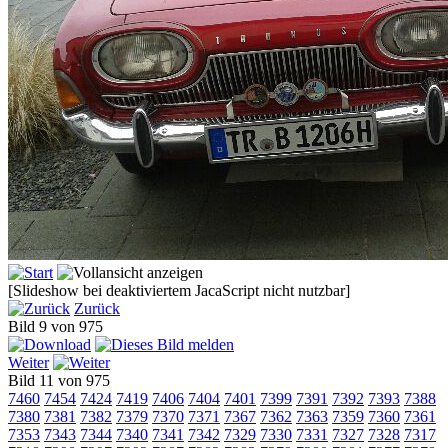
[Slideshow bei deaktiviertem JacaScript nicht nutzbar]
Zurück
Bild 9 von 975
Weiter
Bild 11 von 975
7460
7454
7424
7419
7406
7404
7401
7399
7391
7392
7393
7388
7380
7381
7382
7379
7370
7371
7367
7362
7363
7359
7360
7361
7353
7343
7344
7340
7341
7342
7329
7330
7331
7327
7328
7317