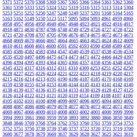
5371
5372
5370
5368
5369
5367
5365
5366
5364
5363
5362
5360
5361
5359
5333
5325
5324
5321
5319
5316
5315
5313
5314
5304
5253
5251
5252
5250
5247
5248
5249
5237
5201
5168
5164
5165
5163
5162
5149
5150
5123
5117
5095
5094
5093
4961
4959
4960
4958
4957
4956
4950
4949
4947
4948
4923
4921
4922
4916
4917
4918
4871
4830
4787
4786
4748
4749
4729
4726
4727
4728
4722
4721
4720
4708
4707
4705
4706
4676
4674
4675
4672
4673
4671
4668
4669
4670
4666
4667
4664
4665
4663
4625
4624
4612
4609
4610
4611
4608
4601
4600
4591
4592
4593
4590
4588
4589
4587
4585
4586
4582
4583
4584
4547
4540
4539
4537
4538
4536
4534
4535
4520
4497
4496
4475
4474
4473
4471
4472
4466
4429
4397
4396
4394
4395
4393
4364
4365
4366
4357
4358
4356
4348
4347
4345
4321
4317
4316
4312
4311
4310
4309
4253
4251
4252
4250
4228
4227
4225
4226
4224
4221
4222
4223
4218
4219
4220
4217
4215
4216
4214
4213
4191
4190
4186
4187
4185
4170
4168
4169
4159
4158
4155
4154
4153
4146
4144
4145
4143
4141
4142
4140
4138
4139
4137
4136
4135
4134
4133
4130
4129
4128
4127
4125
4126
4124
4122
4123
4121
4120
4119
4114
4109
4108
4107
4106
4105
4102
4101
4100
4098
4099
4097
4096
4095
4094
4093
4092
4088
4087
4086
4080
4079
4078
4077
4076
4073
4072
4071
4070
4069
4067
4066
4009
4010
4008
4003
4002
4001
4000
3999
3998
3994
3993
3961
3960
3959
3958
3893
3892
3880
3866
3850
3849
3848
3846
3769
3768
3764
3762
3763
3760
3761
3759
3754
3753
3752
3751
3750
3738
3739
3740
3737
3722
3720
3721
3719
3700
3680
3677
3678
3679
3669
3637
3629
3628
3627
3625
3621
3619