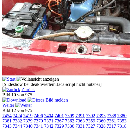
[Slideshow bei deaktiviertem JacaScript nicht nutzbar]
Zurück
Bild 10 von 975
Weiter
Bild 12 von 975
7454
7424
7419
7406
7404
7401
7399
7391
7392
7393
7388
7380
7381
7382
7379
7370
7371
7367
7362
7363
7359
7360
7361
7353
7343
7344
7340
7341
7342
7329
7330
7331
7327
7328
7317
7318