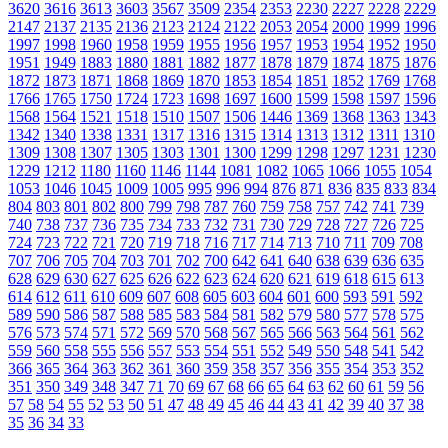
3620
3616
3613
3603
3567
3509
2354
2353
2230
2227
2228
2229
2147
2137
2135
2136
2123
2124
2122
2053
2054
2000
1999
1996
1997
1998
1960
1958
1959
1955
1956
1957
1953
1954
1952
1950
1951
1949
1883
1880
1881
1882
1877
1878
1879
1874
1875
1876
1872
1873
1871
1868
1869
1870
1853
1854
1851
1852
1769
1768
1766
1765
1750
1724
1723
1698
1697
1600
1599
1598
1597
1596
1568
1564
1521
1518
1510
1507
1506
1446
1369
1368
1363
1343
1342
1340
1338
1331
1317
1316
1315
1314
1313
1312
1311
1310
1309
1308
1307
1305
1303
1301
1300
1299
1298
1297
1231
1230
1229
1212
1180
1160
1146
1144
1081
1082
1065
1066
1055
1054
1053
1046
1045
1009
1005
995
996
994
876
871
836
835
833
834
804
803
801
802
800
799
798
787
760
759
758
757
742
741
739
740
738
737
736
735
734
733
732
731
730
729
728
727
726
725
724
723
722
721
720
719
718
716
717
714
713
710
711
709
708
707
706
705
704
703
701
702
700
642
641
640
638
639
636
635
628
629
630
627
625
626
622
623
624
620
621
619
618
615
613
614
612
611
610
609
607
608
605
603
604
601
600
593
591
592
589
590
586
587
588
585
583
584
581
582
579
580
577
578
575
576
573
574
571
572
569
570
568
567
565
566
563
564
561
562
559
560
558
555
556
557
553
554
551
552
549
550
548
541
542
366
365
364
363
362
361
360
359
358
357
356
355
354
353
352
351
350
349
348
347
71
70
69
67
68
66
65
64
63
62
60
61
59
56
57
58
54
55
52
53
50
51
47
48
49
45
46
44
43
41
42
39
40
37
38
35
36
34
33