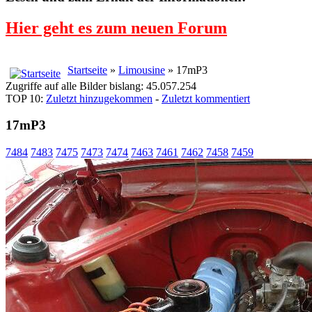
Hier geht es zum neuen Forum
Startseite
»
Limousine
» 17mP3
Zugriffe auf alle Bilder bislang: 45.057.254
TOP 10:
Zuletzt hinzugekommen
-
Zuletzt kommentiert
17mP3
7484
7483
7475
7473
7474
7463
7461
7462
7458
7459