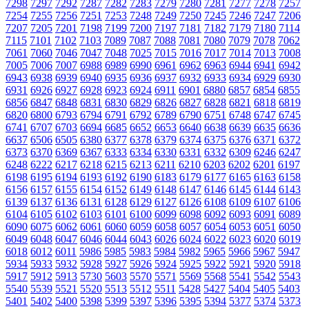
7298
7297
7292
7287
7282
7283
7279
7280
7281
7277
7278
7257
7254
7255
7256
7251
7253
7248
7249
7250
7245
7246
7247
7206
7207
7205
7201
7198
7199
7200
7197
7181
7182
7179
7180
7114
7115
7101
7102
7103
7089
7087
7088
7081
7080
7079
7078
7062
7061
7060
7046
7047
7048
7025
7015
7016
7017
7014
7013
7008
7005
7006
7007
6988
6989
6990
6961
6962
6963
6944
6941
6942
6943
6938
6939
6940
6935
6936
6937
6932
6933
6934
6929
6930
6931
6926
6927
6928
6923
6924
6911
6901
6880
6857
6854
6855
6856
6847
6848
6831
6830
6829
6826
6827
6828
6821
6818
6819
6820
6800
6793
6794
6791
6792
6789
6790
6751
6748
6747
6745
6741
6707
6703
6694
6685
6652
6653
6640
6638
6639
6635
6636
6637
6506
6505
6380
6377
6378
6379
6374
6375
6376
6371
6372
6373
6370
6369
6367
6333
6334
6330
6331
6332
6309
6246
6247
6248
6222
6217
6218
6215
6213
6211
6210
6203
6202
6201
6197
6198
6195
6194
6193
6192
6190
6183
6179
6177
6165
6163
6158
6156
6157
6155
6154
6152
6149
6148
6147
6146
6145
6144
6143
6139
6137
6136
6131
6128
6129
6127
6126
6108
6109
6107
6106
6104
6105
6102
6103
6101
6100
6099
6098
6092
6093
6091
6089
6090
6075
6062
6061
6060
6059
6058
6057
6054
6053
6051
6050
6049
6048
6047
6046
6044
6043
6026
6024
6022
6023
6020
6019
6018
6012
6011
5986
5985
5983
5984
5982
5965
5966
5967
5947
5934
5933
5932
5928
5927
5926
5924
5925
5922
5921
5920
5918
5917
5912
5913
5730
5603
5570
5571
5569
5568
5541
5542
5543
5540
5539
5521
5520
5513
5512
5511
5428
5427
5404
5405
5403
5401
5402
5400
5398
5399
5397
5396
5395
5394
5377
5374
5373