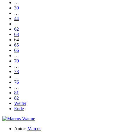
…
30
…
44
…
62
63
64
65
66
…
70
…
73
…
76
…
81
82
Weiter
Ende
Autor:
Marcus