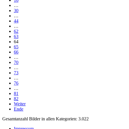
16
…
30
…
44
…
62
63
64
65
66
…
70
…
73
…
76
…
81
82
Weiter
Ende
Gesamtanzahl Bilder in allen Kategorien: 3.022
Impressum