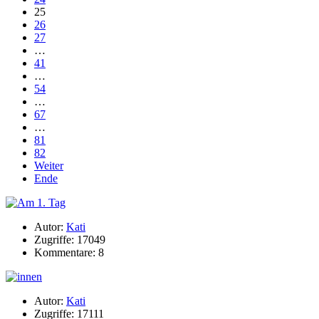
25
26
27
…
41
…
54
…
67
…
81
82
Weiter
Ende
Autor:
Kati
Zugriffe: 17049
Kommentare: 8
Autor:
Kati
Zugriffe: 17111