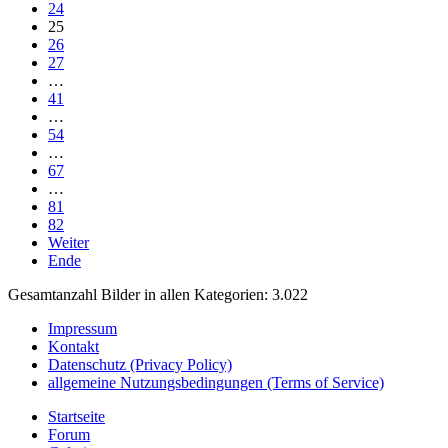
24
25
26
27
…
41
…
54
…
67
…
81
82
Weiter
Ende
Gesamtanzahl Bilder in allen Kategorien: 3.022
Impressum
Kontakt
Datenschutz (Privacy Policy)
allgemeine Nutzungsbedingungen (Terms of Service)
Startseite
Forum