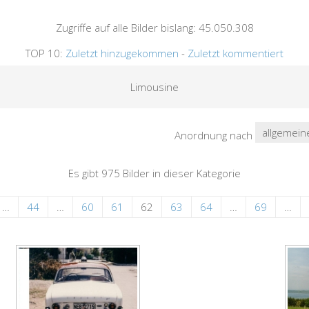
Zugriffe auf alle Bilder bislang: 45.050.308
TOP 10:
Zuletzt hinzugekommen
-
Zuletzt kommentiert
Limousine
Anordnung nach
Es gibt 975 Bilder in dieser Kategorie
…
44
…
60
61
62
63
64
…
69
…