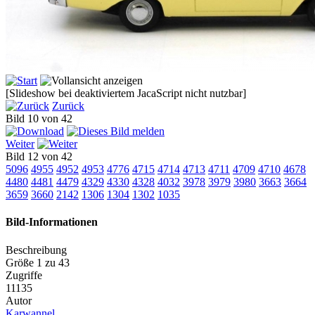
[Slideshow bei deaktiviertem JacaScript nicht nutzbar]
Zurück
Bild 10 von 42
Weiter
Bild 12 von 42
5096
4955
4952
4953
4776
4715
4714
4713
4711
4709
4710
4678
4480
4481
4479
4329
4330
4328
4032
3978
3979
3980
3663
3664
3659
3660
2142
1306
1304
1302
1035
Bild-Informationen
Beschreibung
Größe 1 zu 43
Zugriffe
11135
Autor
Karwannel