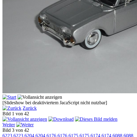
[Slideshow bei deaktiviertem JacaScript nicht nutzbar]
Zurück
Bild 1 von 42
Weiter
Bild 3 von 42
6223
6223
6204
6204
6176
6176
6175
6175
6174
6174
6088
6088