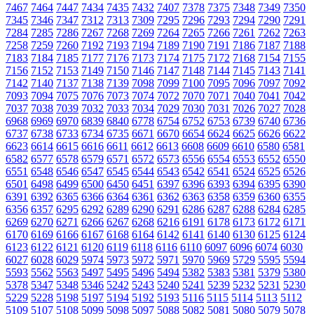
7467
7464
7447
7434
7435
7432
7407
7378
7375
7348
7349
7350
7345
7346
7347
7312
7313
7309
7295
7296
7293
7294
7290
7291
7284
7285
7286
7267
7268
7269
7264
7265
7266
7261
7262
7263
7258
7259
7260
7192
7193
7194
7189
7190
7191
7186
7187
7188
7183
7184
7185
7177
7176
7173
7174
7175
7172
7168
7154
7155
7156
7152
7153
7149
7150
7146
7147
7148
7144
7145
7143
7141
7142
7140
7137
7138
7139
7098
7099
7100
7095
7096
7097
7092
7093
7094
7075
7076
7073
7074
7072
7070
7071
7040
7041
7042
7037
7038
7039
7032
7033
7034
7029
7030
7031
7026
7027
7028
6968
6969
6970
6839
6840
6778
6754
6752
6753
6739
6740
6736
6737
6738
6733
6734
6735
6671
6670
6654
6624
6625
6626
6622
6623
6614
6615
6616
6611
6612
6613
6608
6609
6610
6580
6581
6582
6577
6578
6579
6571
6572
6573
6556
6554
6553
6552
6550
6551
6548
6546
6547
6545
6544
6543
6542
6541
6524
6525
6526
6501
6498
6499
6500
6450
6451
6397
6396
6393
6394
6395
6390
6391
6392
6365
6366
6364
6361
6362
6363
6358
6359
6360
6355
6356
6357
6295
6292
6289
6290
6291
6286
6287
6288
6284
6285
6269
6270
6271
6266
6267
6268
6216
6191
6178
6173
6172
6171
6170
6169
6166
6167
6168
6164
6142
6141
6140
6130
6125
6124
6123
6122
6121
6120
6119
6118
6116
6110
6097
6096
6074
6030
6027
6028
6029
5974
5973
5972
5971
5970
5969
5729
5595
5594
5593
5562
5563
5497
5495
5496
5494
5382
5383
5381
5379
5380
5378
5347
5348
5346
5242
5243
5240
5241
5239
5232
5231
5230
5229
5228
5198
5197
5194
5192
5193
5116
5115
5114
5113
5112
5109
5107
5108
5099
5098
5097
5088
5082
5081
5080
5079
5078