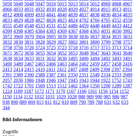
5050
5049
5048
5047
5016
5015
5013
5014
5012
4969
4968
4967
4966
4933
4931
4932
4930
4928
4929
4927
4914
4915
4913
4911
4912
4908
4909
4910
4841
4840
4839
4837
4838
4836
4834
4835
4833
4829
4828
4827
4826
4825
4824
4792
4766
4765
4552
4550
4551
4549
4548
4533
4531
4532
4486
4459
4448
4449
4433
4412
4399
4398
4385
4384
4383
4369
4367
4368
4363
4031
4030
3992
3972
3969
3970
3904
3905
3839
3838
3836
3837
3834
3835
3833
3832
3830
3831
3828
3829
3827
3802
3801
3800
3799
3798
3757
3758
3756
3726
3724
3725
3723
3718
3716
3717
3715
3713
3714
3671
3672
3656
3655
3654
3652
3653
3648
3647
3643
3641
3640
3638
3634
3633
3631
3632
3630
3495
3496
3494
3492
3493
3491
3490
3489
2467
2465
2466
2463
2464
2462
2459
2457
2458
2416
2413
2414
2415
2410
2411
2412
2407
2408
2409
2398
2397
2394
2391
2389
2390
2388
2387
2361
2350
2351
2349
2334
2333
2089
2057
2036
1986
1948
1946
1947
1945
1943
1944
1922
1752
1743
1742
1722
1701
1569
1513
1512
1462
1364
1350
1290
1289
1287
1224
1189
1187
1172
1171
1170
1167
1166
1161
1156
1154
1152
1150
1134
1132
1032
1031
1029
1028
988
989
990
985
986
987
938
890
889
869
813
811
812
810
809
790
789
788
631
632
633
344
Bild-Informationen
Zugriffe