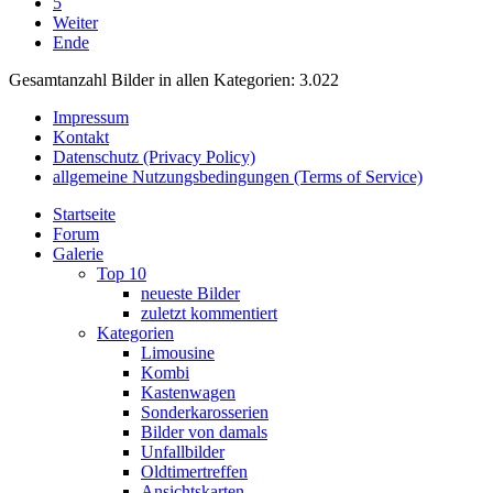
5
Weiter
Ende
Gesamtanzahl Bilder in allen Kategorien: 3.022
Impressum
Kontakt
Datenschutz (Privacy Policy)
allgemeine Nutzungsbedingungen (Terms of Service)
Startseite
Forum
Galerie
Top 10
neueste Bilder
zuletzt kommentiert
Kategorien
Limousine
Kombi
Kastenwagen
Sonderkarosserien
Bilder von damals
Unfallbilder
Oldtimertreffen
Ansichtskarten