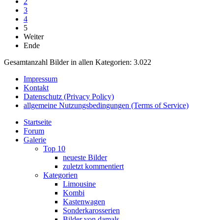
2
3
4
5
Weiter
Ende
Gesamtanzahl Bilder in allen Kategorien: 3.022
Impressum
Kontakt
Datenschutz (Privacy Policy)
allgemeine Nutzungsbedingungen (Terms of Service)
Startseite
Forum
Galerie
Top 10
neueste Bilder
zuletzt kommentiert
Kategorien
Limousine
Kombi
Kastenwagen
Sonderkarosserien
Bilder von damals