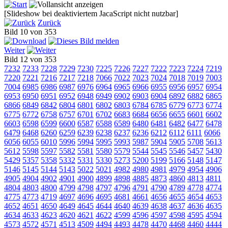
[Slideshow bei deaktiviertem JacaScript nicht nutzbar]
Zurück
Bild 10 von 353
Weiter
Bild 12 von 353
7232
7233
7228
7229
7230
7225
7226
7227
7222
7223
7224
7219
7220
7221
7216
7217
7218
7066
7022
7023
7024
7018
7019
7003
7004
6985
6986
6987
6976
6964
6965
6966
6955
6956
6957
6954
6953
6950
6951
6952
6948
6949
6902
6903
6904
6892
6882
6865
6866
6849
6842
6804
6801
6802
6803
6784
6785
6779
6773
6774
6775
6772
6758
6757
6701
6702
6683
6684
6656
6655
6601
6602
6603
6598
6599
6600
6587
6588
6589
6480
6481
6482
6477
6478
6479
6468
6260
6259
6239
6238
6237
6236
6212
6112
6111
6066
6056
6055
6010
5996
5994
5995
5993
5987
5904
5905
5708
5613
5612
5598
5597
5582
5581
5580
5579
5544
5545
5546
5457
5430
5429
5357
5358
5332
5331
5330
5273
5200
5199
5166
5148
5147
5146
5145
5144
5143
5022
5021
4982
4980
4981
4979
4954
4906
4905
4904
4902
4901
4900
4899
4898
4885
4873
4860
4813
4811
4804
4803
4800
4799
4798
4797
4796
4791
4790
4789
4778
4774
4775
4773
4719
4697
4696
4695
4681
4661
4656
4655
4654
4653
4652
4651
4650
4649
4645
4644
4640
4639
4638
4637
4636
4635
4634
4633
4623
4620
4621
4622
4599
4596
4597
4598
4595
4594
4573
4572
4571
4513
4509
4494
4493
4478
4470
4468
4460
4444