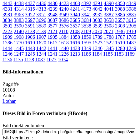
4443
4438
4437
4436
4430
4423
4403
4392
4391
4390
4350
4349
4331
4314
4315
4313
4239
4240
4241
4173
4042
4041
3988
3986
3981
3963
3952
3951
3948
3949
3940
3941
3935
3887
3886
3885
3884
3883
3697
3696
3687
3686
3685
3684
3683
3658
3657
3615
3592
3590
3591
3589
3577
3576
3537
3538
3539
3508
2308
2305
2223
2140
2138
2139
2121
2110
2108
2109
2070
2071
1936
1910
1909
1908
1906
1907
1905
1884
1858
1859
1789
1788
1787
1785
1786
1770
1619
1620
1617
1618
1616
1595
1523
1522
1519
1487
1444
1445
1443
1442
1441
1440
1438
1349
1346
1345
1280
1249
1246
1247
1245
1244
1241
1226
1213
1186
1184
1185
1183
1169
1136
1135
1128
1087
1077
1074
Bild-Informationen
Zugriffe
10108
Autor
Lothar
Dieses Bild in Foren verlinken (BBcode)
Bild direkt einbinden :
Bild verlinken :