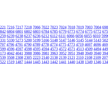
221
7216
7217
7218
7066
7022
7023
7024
7018
7019
7003
7004
698
842
6804
6801
6802
6803
6784
6785
6779
6773
6774
6775
6772
675
259
6239
6238
6237
6236
6212
6112
6111
6066
6056
6055
6010
599
331
5330
5273
5200
5199
5166
5148
5147
5146
5145
5144
5143
502
797
4796
4791
4790
4789
4778
4774
4775
4773
4719
4697
4696
469
599
4596
4597
4598
4595
4594
4573
4572
4571
4513
4509
4494
449
173
4042
4041
3988
3986
3981
3963
3952
3951
3948
3949
3940
394
539
3508
2308
2305
2223
2140
2138
2139
2121
2110
2108
2109
207
522
1519
1487
1444
1445
1443
1442
1441
1440
1438
1349
1346
134