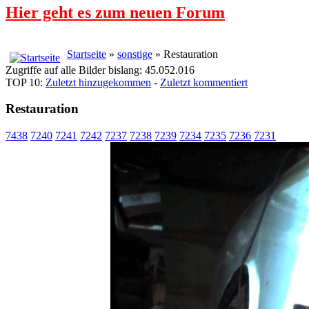
Hier geht es zum neuen Forum
Startseite
»
sonstige
» Restauration
Zugriffe auf alle Bilder bislang: 45.052.016
TOP 10:
Zuletzt hinzugekommen
-
Zuletzt kommentiert
Restauration
7438
7240
7241
7242
7237
7238
7239
7234
7235
7236
7231