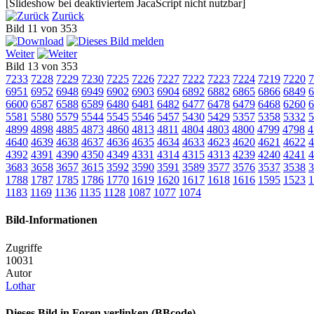
[Slideshow bei deaktiviertem JacaScript nicht nutzbar]
Zurück
Bild 11 von 353
Weiter
Bild 13 von 353
7233
7228
7229
7230
7225
7226
7227
7222
7223
7224
7219
7220
7
6951
6952
6948
6949
6902
6903
6904
6892
6882
6865
6866
6849
6
6600
6587
6588
6589
6480
6481
6482
6477
6478
6479
6468
6260
6
5581
5580
5579
5544
5545
5546
5457
5430
5429
5357
5358
5332
5
4899
4898
4885
4873
4860
4813
4811
4804
4803
4800
4799
4798
4
4640
4639
4638
4637
4636
4635
4634
4633
4623
4620
4621
4622
4
4392
4391
4390
4350
4349
4331
4314
4315
4313
4239
4240
4241
4
3683
3658
3657
3615
3592
3590
3591
3589
3577
3576
3537
3538
3
1788
1787
1785
1786
1770
1619
1620
1617
1618
1616
1595
1523
1
1183
1169
1136
1135
1128
1087
1077
1074
Bild-Informationen
Zugriffe
10031
Autor
Lothar
Dieses Bild in Foren verlinken (BBcode)