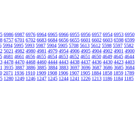
5
6986
6987
6976
6964
6965
6966
6955
6956
6957
6954
6953
6950
8
6757
6701
6702
6683
6684
6656
6655
6601
6602
6603
6598
6599
6
5994
5995
5993
5987
5904
5905
5708
5613
5612
5598
5597
5582
2
5021
4982
4980
4981
4979
4954
4906
4905
4904
4902
4901
4900
5
4681
4661
4656
4655
4654
4653
4652
4651
4650
4649
4645
4644
3
4478
4470
4468
4460
4444
4443
4438
4437
4436
4430
4423
4403
1
3935
3887
3886
3885
3884
3883
3697
3696
3687
3686
3685
3684
0
2071
1936
1910
1909
1908
1906
1907
1905
1884
1858
1859
1789
5
1280
1249
1246
1247
1245
1244
1241
1226
1213
1186
1184
1185