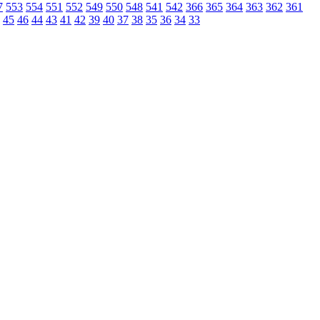
7
553
554
551
552
549
550
548
541
542
366
365
364
363
362
361
45
46
44
43
41
42
39
40
37
38
35
36
34
33