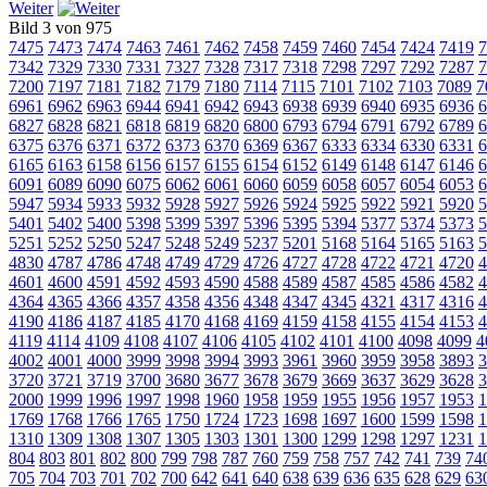
Weiter
Bild 3 von 975
7475
7473
7474
7463
7461
7462
7458
7459
7460
7454
7424
7419
7
7342
7329
7330
7331
7327
7328
7317
7318
7298
7297
7292
7287
7
7200
7197
7181
7182
7179
7180
7114
7115
7101
7102
7103
7089
7
6961
6962
6963
6944
6941
6942
6943
6938
6939
6940
6935
6936
6
6827
6828
6821
6818
6819
6820
6800
6793
6794
6791
6792
6789
6
6375
6376
6371
6372
6373
6370
6369
6367
6333
6334
6330
6331
6
6165
6163
6158
6156
6157
6155
6154
6152
6149
6148
6147
6146
6
6091
6089
6090
6075
6062
6061
6060
6059
6058
6057
6054
6053
6
5947
5934
5933
5932
5928
5927
5926
5924
5925
5922
5921
5920
5
5401
5402
5400
5398
5399
5397
5396
5395
5394
5377
5374
5373
5
5251
5252
5250
5247
5248
5249
5237
5201
5168
5164
5165
5163
5
4830
4787
4786
4748
4749
4729
4726
4727
4728
4722
4721
4720
4
4601
4600
4591
4592
4593
4590
4588
4589
4587
4585
4586
4582
4
4364
4365
4366
4357
4358
4356
4348
4347
4345
4321
4317
4316
4
4190
4186
4187
4185
4170
4168
4169
4159
4158
4155
4154
4153
4
4119
4114
4109
4108
4107
4106
4105
4102
4101
4100
4098
4099
4
4002
4001
4000
3999
3998
3994
3993
3961
3960
3959
3958
3893
3
3720
3721
3719
3700
3680
3677
3678
3679
3669
3637
3629
3628
3
2000
1999
1996
1997
1998
1960
1958
1959
1955
1956
1957
1953
1
1769
1768
1766
1765
1750
1724
1723
1698
1697
1600
1599
1598
1
1310
1309
1308
1307
1305
1303
1301
1300
1299
1298
1297
1231
1
804
803
801
802
800
799
798
787
760
759
758
757
742
741
739
74
705
704
703
701
702
700
642
641
640
638
639
636
635
628
629
63