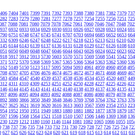
406
7404
7401
7399
7391
7392
7393
7388
7380
7381
7382
7379
737
282
7283
7279
7280
7281
7277
7278
7257
7254
7255
7256
7251
725
087
7088
7081
7080
7079
7078
7062
7061
7060
7046
7047
7048
702
937
6932
6933
6934
6929
6930
6931
6926
6927
6928
6923
6924
691
790
6751
6748
6747
6745
6741
6707
6703
6694
6685
6652
6653
664
332
6309
6246
6247
6248
6222
6217
6218
6215
6213
6211
6210
620
145
6144
6143
6139
6137
6136
6131
6128
6129
6127
6126
6108
610
051
6050
6049
6048
6047
6046
6044
6043
6026
6024
6022
6023
602
918
5917
5912
5913
5730
5603
5570
5571
5569
5568
5541
5542
554
371
5372
5370
5368
5369
5367
5365
5366
5364
5363
5362
5360
536
162
5149
5150
5123
5117
5095
5094
5093
4961
4959
4960
4958
495
708
4707
4705
4706
4676
4674
4675
4672
4673
4671
4668
4669
467
583
4584
4547
4540
4539
4537
4538
4536
4534
4535
4520
4497
449
312
4311
4310
4309
4253
4251
4252
4250
4228
4227
4225
4226
422
146
4144
4145
4143
4141
4142
4140
4138
4139
4137
4136
4135
413
097
4096
4095
4094
4093
4092
4088
4087
4086
4080
4079
4078
407
892
3880
3866
3850
3849
3848
3846
3769
3768
3764
3762
3763
376
627
3625
3621
3619
3620
3616
3613
3603
3567
3509
2354
2353
223
954
1952
1950
1951
1949
1883
1880
1881
1882
1877
1878
1879
187
597
1596
1568
1564
1521
1518
1510
1507
1506
1446
1369
1368
136
230
1229
1212
1180
1160
1146
1144
1081
1082
1065
1066
1055
105
0
738
737
736
735
734
733
732
731
730
729
728
727
726
725
724
72
0
627
625
626
622
623
624
620
621
619
618
615
613
614
612
611
61