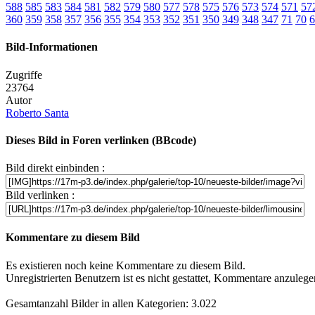
588
585
583
584
581
582
579
580
577
578
575
576
573
574
571
57
360
359
358
357
356
355
354
353
352
351
350
349
348
347
71
70
6
Bild-Informationen
Zugriffe
23764
Autor
Roberto Santa
Dieses Bild in Foren verlinken (BBcode)
Bild direkt einbinden :
Bild verlinken :
Kommentare zu diesem Bild
Es existieren noch keine Kommentare zu diesem Bild.
Unregistrierten Benutzern ist es nicht gestattet, Kommentare anzulegen.
Gesamtanzahl Bilder in allen Kategorien: 3.022