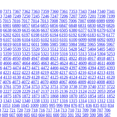
0
7371
7367
7362
7363
7359
7360
7361
7353
7343
7344
7340
7341
3
7248
7249
7250
7245
7246
7247
7206
7207
7205
7201
7198
7199
5
7015
7016
7017
7014
7013
7008
7005
7006
7007
6988
6989
6990
1
6901
6880
6857
6854
6855
6856
6847
6848
6831
6830
6829
6826
0
6638
6639
6635
6636
6637
6506
6505
6380
6377
6378
6379
6374
3
6202
6201
6197
6198
6195
6194
6193
6192
6190
6183
6179
6177
9
6107
6106
6104
6105
6102
6103
6101
6100
6099
6098
6092
6093
0
6019
6018
6012
6011
5986
5985
5983
5984
5982
5965
5966
5967
3
5540
5539
5521
5520
5513
5512
5511
5428
5427
5404
5405
5403
1
5359
5333
5325
5324
5321
5319
5316
5315
5313
5314
5304
5253
7
4956
4950
4949
4947
4948
4923
4921
4922
4916
4917
4918
4871
0
4666
4667
4664
4665
4663
4625
4624
4612
4609
4610
4611
4608
6
4475
4474
4473
4471
4472
4466
4429
4397
4396
4394
4395
4393
4
4221
4222
4223
4218
4219
4220
4217
4215
4216
4214
4213
4191
4
4133
4130
4129
4128
4127
4125
4126
4124
4122
4123
4121
4120
7
4076
4073
4072
4071
4070
4069
4067
4066
4009
4010
4008
4003
0
3761
3759
3754
3753
3752
3751
3750
3738
3739
3740
3737
3722
0
2227
2228
2229
2147
2137
2135
2136
2123
2124
2122
2053
2054
4
1875
1876
1872
1873
1871
1868
1869
1870
1853
1854
1851
1852
3
1343
1342
1340
1338
1331
1317
1316
1315
1314
1313
1312
1311
4
1053
1046
1045
1009
1005
995
996
994
876
871
836
835
833
834
3
722
721
720
719
718
716
717
714
713
710
711
709
708
707
706
0
609
607
608
605
603
604
601
600
593
591
592
589
590
586
587