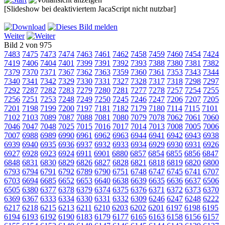
[Slideshow bei deaktiviertem JacaScript nicht nutzbar]
Weiter
Bild 2 von 975
7483
7475
7473
7474
7463
7461
7462
7458
7459
7460
7454
7424
7419
7406
7404
7401
7399
7391
7392
7393
7388
7380
7381
7382
7379
7370
7371
7367
7362
7363
7359
7360
7361
7353
7343
7344
7340
7341
7342
7329
7330
7331
7327
7328
7317
7318
7298
7297
7292
7287
7282
7283
7279
7280
7281
7277
7278
7257
7254
7255
7256
7251
7253
7248
7249
7250
7245
7246
7247
7206
7207
7205
7201
7198
7199
7200
7197
7181
7182
7179
7180
7114
7115
7101
7102
7103
7089
7087
7088
7081
7080
7079
7078
7062
7061
7060
7046
7047
7048
7025
7015
7016
7017
7014
7013
7008
7005
7006
7007
6988
6989
6990
6961
6962
6963
6944
6941
6942
6943
6938
6939
6940
6935
6936
6937
6932
6933
6934
6929
6930
6931
6926
6927
6928
6923
6924
6911
6901
6880
6857
6854
6855
6856
6847
6848
6831
6830
6829
6826
6827
6828
6821
6818
6819
6820
6800
6793
6794
6791
6792
6789
6790
6751
6748
6747
6745
6741
6707
6703
6694
6685
6652
6653
6640
6638
6639
6635
6636
6637
6506
6505
6380
6377
6378
6379
6374
6375
6376
6371
6372
6373
6370
6369
6367
6333
6334
6330
6331
6332
6309
6246
6247
6248
6222
6217
6218
6215
6213
6211
6210
6203
6202
6201
6197
6198
6195
6194
6193
6192
6190
6183
6179
6177
6165
6163
6158
6156
6157