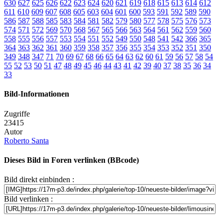
630
627
625
626
622
623
624
620
621
619
618
615
613
614
612
611
610
609
607
608
605
603
604
601
600
593
591
592
589
590
586
587
588
585
583
584
581
582
579
580
577
578
575
576
573
574
571
572
569
570
568
567
565
566
563
564
561
562
559
560
558
555
556
557
553
554
551
552
549
550
548
541
542
366
365
364
363
362
361
360
359
358
357
356
355
354
353
352
351
350
349
348
347
71
70
69
67
68
66
65
64
63
62
60
61
59
56
57
58
54
55
52
53
50
51
47
48
49
45
46
44
43
41
42
39
40
37
38
35
36
34
33
Bild-Informationen
Zugriffe
23415
Autor
Roberto Santa
Dieses Bild in Foren verlinken (BBcode)
Bild direkt einbinden :
Bild verlinken :