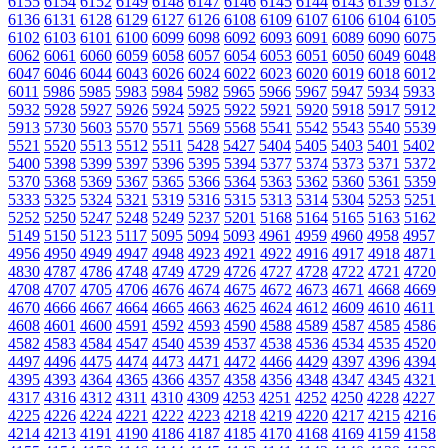
6155
6154
6152
6149
6148
6147
6146
6145
6144
6143
6139
6137
6136
6131
6128
6129
6127
6126
6108
6109
6107
6106
6104
6105
6102
6103
6101
6100
6099
6098
6092
6093
6091
6089
6090
6075
6062
6061
6060
6059
6058
6057
6054
6053
6051
6050
6049
6048
6047
6046
6044
6043
6026
6024
6022
6023
6020
6019
6018
6012
6011
5986
5985
5983
5984
5982
5965
5966
5967
5947
5934
5933
5932
5928
5927
5926
5924
5925
5922
5921
5920
5918
5917
5912
5913
5730
5603
5570
5571
5569
5568
5541
5542
5543
5540
5539
5521
5520
5513
5512
5511
5428
5427
5404
5405
5403
5401
5402
5400
5398
5399
5397
5396
5395
5394
5377
5374
5373
5371
5372
5370
5368
5369
5367
5365
5366
5364
5363
5362
5360
5361
5359
5333
5325
5324
5321
5319
5316
5315
5313
5314
5304
5253
5251
5252
5250
5247
5248
5249
5237
5201
5168
5164
5165
5163
5162
5149
5150
5123
5117
5095
5094
5093
4961
4959
4960
4958
4957
4956
4950
4949
4947
4948
4923
4921
4922
4916
4917
4918
4871
4830
4787
4786
4748
4749
4729
4726
4727
4728
4722
4721
4720
4708
4707
4705
4706
4676
4674
4675
4672
4673
4671
4668
4669
4670
4666
4667
4664
4665
4663
4625
4624
4612
4609
4610
4611
4608
4601
4600
4591
4592
4593
4590
4588
4589
4587
4585
4586
4582
4583
4584
4547
4540
4539
4537
4538
4536
4534
4535
4520
4497
4496
4475
4474
4473
4471
4472
4466
4429
4397
4396
4394
4395
4393
4364
4365
4366
4357
4358
4356
4348
4347
4345
4321
4317
4316
4312
4311
4310
4309
4253
4251
4252
4250
4228
4227
4225
4226
4224
4221
4222
4223
4218
4219
4220
4217
4215
4216
4214
4213
4191
4190
4186
4187
4185
4170
4168
4169
4159
4158