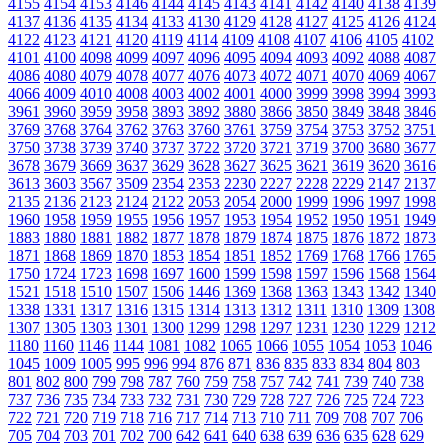
4155
4154
4153
4146
4144
4145
4143
4141
4142
4140
4138
4139
4137
4136
4135
4134
4133
4130
4129
4128
4127
4125
4126
4124
4122
4123
4121
4120
4119
4114
4109
4108
4107
4106
4105
4102
4101
4100
4098
4099
4097
4096
4095
4094
4093
4092
4088
4087
4086
4080
4079
4078
4077
4076
4073
4072
4071
4070
4069
4067
4066
4009
4010
4008
4003
4002
4001
4000
3999
3998
3994
3993
3961
3960
3959
3958
3893
3892
3880
3866
3850
3849
3848
3846
3769
3768
3764
3762
3763
3760
3761
3759
3754
3753
3752
3751
3750
3738
3739
3740
3737
3722
3720
3721
3719
3700
3680
3677
3678
3679
3669
3637
3629
3628
3627
3625
3621
3619
3620
3616
3613
3603
3567
3509
2354
2353
2230
2227
2228
2229
2147
2137
2135
2136
2123
2124
2122
2053
2054
2000
1999
1996
1997
1998
1960
1958
1959
1955
1956
1957
1953
1954
1952
1950
1951
1949
1883
1880
1881
1882
1877
1878
1879
1874
1875
1876
1872
1873
1871
1868
1869
1870
1853
1854
1851
1852
1769
1768
1766
1765
1750
1724
1723
1698
1697
1600
1599
1598
1597
1596
1568
1564
1521
1518
1510
1507
1506
1446
1369
1368
1363
1343
1342
1340
1338
1331
1317
1316
1315
1314
1313
1312
1311
1310
1309
1308
1307
1305
1303
1301
1300
1299
1298
1297
1231
1230
1229
1212
1180
1160
1146
1144
1081
1082
1065
1066
1055
1054
1053
1046
1045
1009
1005
995
996
994
876
871
836
835
833
834
804
803
801
802
800
799
798
787
760
759
758
757
742
741
739
740
738
737
736
735
734
733
732
731
730
729
728
727
726
725
724
723
722
721
720
719
718
716
717
714
713
710
711
709
708
707
706
705
704
703
701
702
700
642
641
640
638
639
636
635
628
629