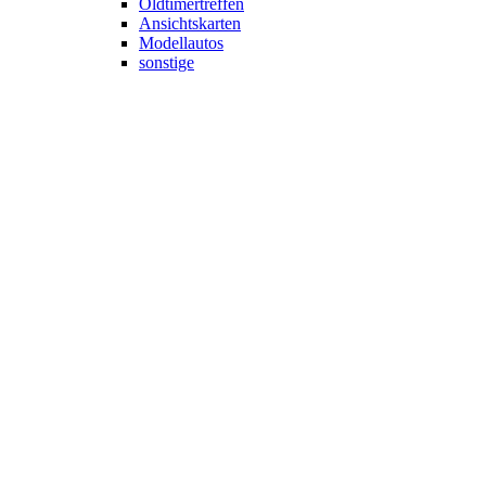
Oldtimertreffen
Ansichtskarten
Modellautos
sonstige