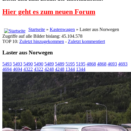
Hier geht es zum neuen Forum
Startseite
»
Kastenwagen
» Laster aus Norwegen
Zugriffe auf alle Bilder bislang: 45.104.578
TOP 10:
Zuletzt hinzugekommen
-
Zuletzt kommentiert
Laster aus Norwegen
5493
5493
5490
5490
5489
5489
5195
5195
4868
4868
4693
4693
4694
4694
4322
4322
4248
4248
1344
1344