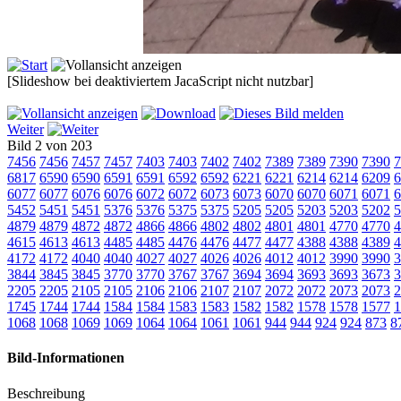
[Slideshow bei deaktiviertem JacaScript nicht nutzbar]
Weiter
Bild 2 von 203
7456
7456
7457
7457
7403
7403
7402
7402
7389
7389
7390
7390
7
6817
6590
6590
6591
6591
6592
6592
6221
6221
6214
6214
6209
6
6077
6077
6076
6076
6072
6072
6073
6073
6070
6070
6071
6071
6
5452
5451
5451
5376
5376
5375
5375
5205
5205
5203
5203
5202
5
4879
4879
4872
4872
4866
4866
4802
4802
4801
4801
4770
4770
4
4615
4613
4613
4485
4485
4476
4476
4477
4477
4388
4388
4389
4
4172
4172
4040
4040
4027
4027
4026
4026
4012
4012
3990
3990
3
3844
3845
3845
3770
3770
3767
3767
3694
3694
3693
3693
3673
3
2205
2205
2105
2105
2106
2106
2107
2107
2072
2072
2073
2073
2
1745
1744
1744
1584
1584
1583
1583
1582
1582
1578
1578
1577
1
1068
1068
1069
1069
1064
1064
1061
1061
944
944
924
924
873
8
Bild-Informationen
Beschreibung