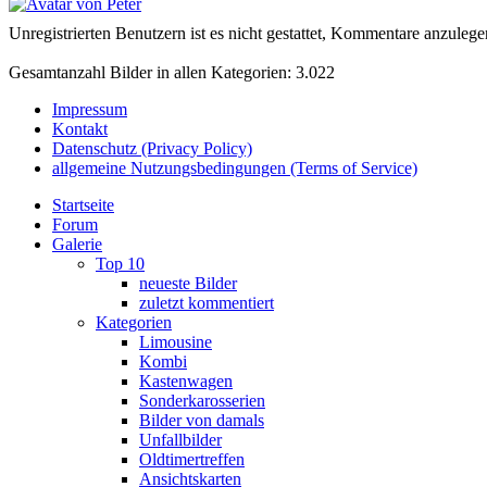
Unregistrierten Benutzern ist es nicht gestattet, Kommentare anzulegen.
Gesamtanzahl Bilder in allen Kategorien: 3.022
Impressum
Kontakt
Datenschutz (Privacy Policy)
allgemeine Nutzungsbedingungen (Terms of Service)
Startseite
Forum
Galerie
Top 10
neueste Bilder
zuletzt kommentiert
Kategorien
Limousine
Kombi
Kastenwagen
Sonderkarosserien
Bilder von damals
Unfallbilder
Oldtimertreffen
Ansichtskarten