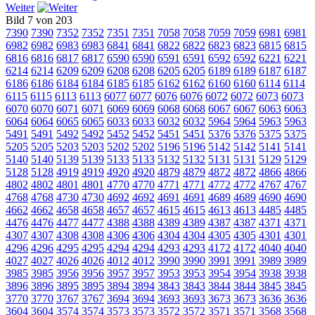
Weiter
Bild 7 von 203
7390
7390
7352
7352
7351
7351
7058
7058
7059
7059
6981
6981
6982
6982
6983
6983
6841
6841
6822
6822
6823
6823
6815
6815
6816
6816
6817
6817
6590
6590
6591
6591
6592
6592
6221
6221
6214
6214
6209
6209
6208
6208
6205
6205
6189
6189
6187
6187
6186
6186
6184
6184
6185
6185
6162
6162
6160
6160
6114
6114
6115
6115
6113
6113
6077
6077
6076
6076
6072
6072
6073
6073
6070
6070
6071
6071
6069
6069
6068
6068
6067
6067
6063
6063
6064
6064
6065
6065
6033
6033
6032
6032
5964
5964
5963
5963
5491
5491
5492
5492
5452
5452
5451
5451
5376
5376
5375
5375
5205
5205
5203
5203
5202
5202
5196
5196
5142
5142
5141
5141
5140
5140
5139
5139
5133
5133
5132
5132
5131
5131
5129
5129
5128
5128
4919
4919
4920
4920
4879
4879
4872
4872
4866
4866
4802
4802
4801
4801
4770
4770
4771
4771
4772
4772
4767
4767
4768
4768
4730
4730
4692
4692
4691
4691
4689
4689
4690
4690
4662
4662
4658
4658
4657
4657
4615
4615
4613
4613
4485
4485
4476
4476
4477
4477
4388
4388
4389
4389
4387
4387
4371
4371
4307
4307
4308
4308
4306
4306
4304
4304
4305
4305
4301
4301
4296
4296
4295
4295
4294
4294
4293
4293
4172
4172
4040
4040
4027
4027
4026
4026
4012
4012
3990
3990
3991
3991
3989
3989
3985
3985
3956
3956
3957
3957
3953
3953
3954
3954
3938
3938
3896
3896
3895
3895
3894
3894
3843
3843
3844
3844
3845
3845
3770
3770
3767
3767
3694
3694
3693
3693
3673
3673
3636
3636
3604
3604
3574
3574
3573
3573
3572
3572
3571
3571
3568
3568